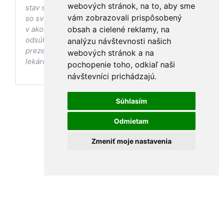
webových stránok, na to, aby sme
stav sa pred ich aplikáciou vždy vopred poraďte
vám zobrazovali prispôsobený
so svojím ošetrujúcim lekárom, a to najmä ak ste
v akomkoľvek štádiu tehotenstva. Bez
obsah a cielené reklamy, na
odsúhlasenia postupov a odporúčaní
analýzu návštevnosti našich
prezentovaných na stránke Vaším ošetrujúcim
webových stránok a na
lekárom tieto postupy a odporúčania neaplikujte.
pochopenie toho, odkiaľ naši
návštevníci prichádzajú.
Súhlasím
Odmietam
Zmeniť moje nastavenia