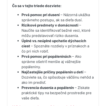
Čo sa v tejto triede dozviete:
Prvá pomoc pri dusení
– Názorná ukážka
správneho postupu, ak sa dieťa dusí.
Rizikové predmety v domácnosti
–
Naučíte sa identifikovať bežné veci, ktoré
môžu predstavovať riziko dusenia.
Úplné vs. neúplné upchatie dýchacích
ciest
– Spoznáte rozdiely v príznakoch a
čo pri nich robiť.
Prvá pomoc pri popáleninách
– Ako
správne ošetriť menšie aj vážnejšie
popáleniny.
Najčastejšie príčiny popálenín u detí
–
Dozviete sa, čo spôsobuje väčšinu nehôd a
ako im predísť.
Prevencia dusenia a popálenín
– Získate
praktické tipy na bezpečné prostredie pre
vaše dieťa.