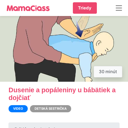
Triedy
30 minút
Dusenie a popáleniny u bábätiek a
dojčiať
VIDEO
DETSKÁ SESTRIČKA