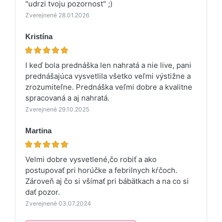
"udrzi tvoju pozornost" ;)
Zverejnené 28.01.2026
Kristína
I keď bola prednáška len nahratá a nie live, pani
prednášajúca vysvetlila všetko veľmi výstižne a
zrozumiteľne. Prednáška veľmi dobre a kvalitne
spracovaná a aj nahratá.
Zverejnené 29.10.2025
Martina
Velmi dobre vysvetlené,čo robiť a ako
postupovať pri horúčke a febrilnych kŕčoch.
Zároveň aj čo si všímať pri bábätkach a na co si
dať pozor.
Zverejnené 03.07.2024