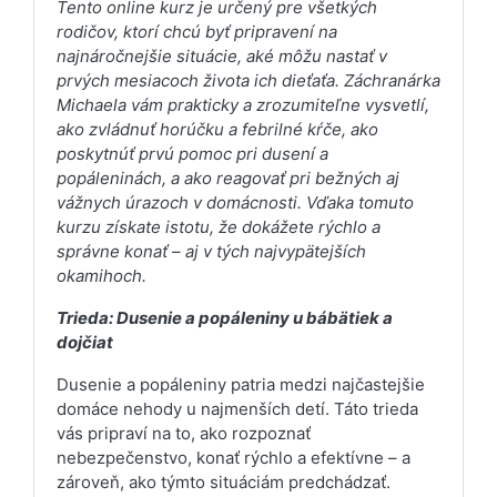
Tento online kurz je určený pre všetkých
rodičov, ktorí chcú byť pripravení na
najnáročnejšie situácie, aké môžu nastať v
prvých mesiacoch života ich dieťaťa. Záchranárka
Michaela vám prakticky a zrozumiteľne vysvetlí,
ako zvládnuť horúčku a febrilné kŕče, ako
poskytnúť prvú pomoc pri dusení a
popáleninách, a ako reagovať pri bežných aj
vážnych úrazoch v domácnosti. Vďaka tomuto
kurzu získate istotu, že dokážete rýchlo a
správne konať – aj v tých najvypätejších
okamihoch.
Trieda: Dusenie a popáleniny u bábätiek a
dojčiat
Dusenie a popáleniny patria medzi najčastejšie
domáce nehody u najmenších detí. Táto trieda
vás pripraví na to, ako rozpoznať
nebezpečenstvo, konať rýchlo a efektívne – a
zároveň, ako týmto situáciám predchádzať.