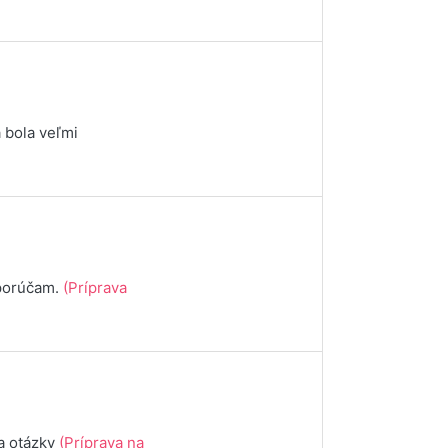
 bola veľmi
dporúčam.
(Príprava
na otázky
(Príprava na