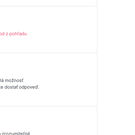
rod z pohľadu
elá možnosť
te dostať odpoveď.
 a zrozumiteľné