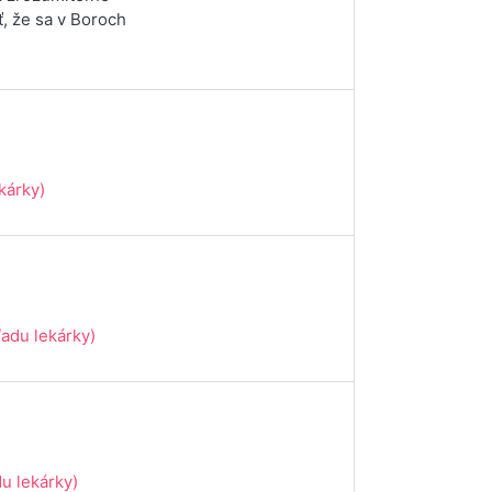
, že sa v Boroch
kárky)
ľadu lekárky)
u lekárky)