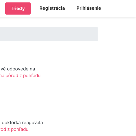
Registrácia
Prihlásenie
Triedy
livé odpovede na
 na pôrod z pohľadu
i doktorka reagovala
rod z pohľadu