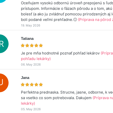
Oceňujem vysokú odbornú úroveň prepojenú s ľud
prístupom. Informácie o fázach pôrodu a o tom, akú 
bolesť (a ako ju zvládnuť pomocou prirodzených aj 
boli podané veľmi prehľadne.🙂
(Príprava na pôrod 
19. May 2026
Tatiana
Je pre mňa hodnotné poznať pohľad lekárov
(Prípr
pohľadu lekárky)
06. May 2026
Jana
Perfektna prednaska. Strucne, jasne, odborne, k v
sa vsetko co som potrebovala. Dakujem
(Príprava n
lekárky)
05. May 2026