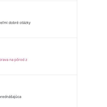
veľmi dobré otázky
prava na pôrod z
 prednášajúca