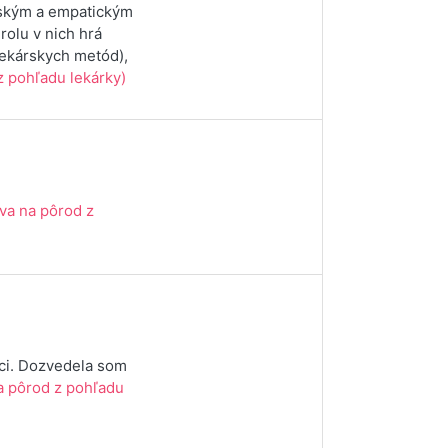
ským a empatickým
rolu v nich hrá
lekárskych metód),
z pohľadu lekárky)
ava na pôrod z
eci. Dozvedela som
a pôrod z pohľadu