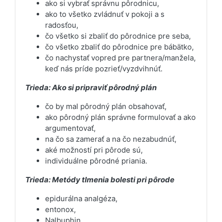
ako si vybrať správnu pôrodnicu,
ako to všetko zvládnuť v pokoji a s
radosťou,
čo všetko si zbaliť do pôrodnice pre seba,
čo všetko zbaliť do pôrodnice pre bábätko,
čo nachystať vopred pre partnera/manžela,
keď nás príde pozrieť/vyzdvihnúť.
Trieda: Ako si pripraviť pôrodný plán
čo by mal pôrodný plán obsahovať,
ako pôrodný plán správne formulovať a ako
argumentovať,
na čo sa zamerať a na čo nezabudnúť,
aké možností pri pôrode sú,
individuálne pôrodné priania.
Trieda: Metódy tlmenia bolesti pri pôrode
epidurálna analgéza,
entonox,
Nalbuphin,