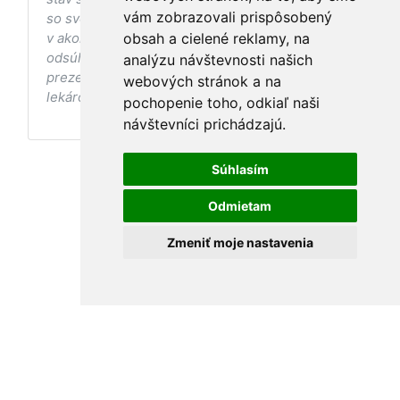
vám zobrazovali prispôsobený
so svojím ošetrujúcim lekárom, a to najmä ak ste
v akomkoľvek štádiu tehotenstva. Bez
obsah a cielené reklamy, na
odsúhlasenia postupov a odporúčaní
analýzu návštevnosti našich
prezentovaných na stránke Vaším ošetrujúcim
webových stránok a na
lekárom tieto postupy a odporúčania neaplikujte.
pochopenie toho, odkiaľ naši
návštevníci prichádzajú.
Súhlasím
Odmietam
Zmeniť moje nastavenia
Podmienky používania
•
Ochrana osobných údajov