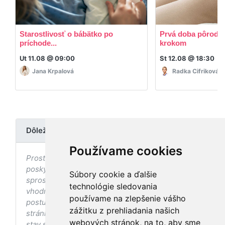
Starostlivosť o bábätko po
Prvá doba pôrodná
príchode...
krokom
Ut 11.08 @ 09:00
St 12.08 @ 18:30
Jana Krpalová
Radka Cifriková
Dôležité upozornenie
Používame cookies
Prostredníctvom stránky nedochádza k
poskytovaniu zdravotnej starostlivosti, ani k jej
Súbory cookie a ďalšie
sprostredkovaniu, ani k jej nahrádzaniu. O
technológie sledovania
vhodných postupoch v oblasti zdravia, vhodnosti
používame na zlepšenie vášho
postupov a odporúčaní prezentovaných na
zážitku z prehliadania našich
stránke s ohľadom na Váš zdravotný
webových stránok, na to, aby sme
stav sa pred ich aplikáciou vždy vopred poraďte