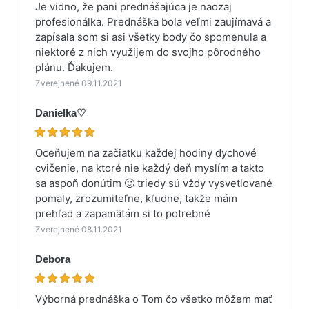
Je vidno, že pani prednášajúca je naozaj
profesionálka. Prednáška bola veľmi zaujímavá a
zapísala som si asi všetky body čo spomenula a
niektoré z nich využijem do svojho pôrodného
plánu. Ďakujem.
Zverejnené 09.11.2021
Danielka♡
Oceňujem na začiatku každej hodiny dychové
cvičenie, na ktoré nie každý deň myslím a takto
sa aspoň donútim 🙂 triedy sú vždy vysvetlované
pomaly, zrozumiteľne, kľudne, takže mám
prehľad a zapamätám si to potrebné
Zverejnené 08.11.2021
Debora
Výborná prednáška o Tom čo všetko môžem mať