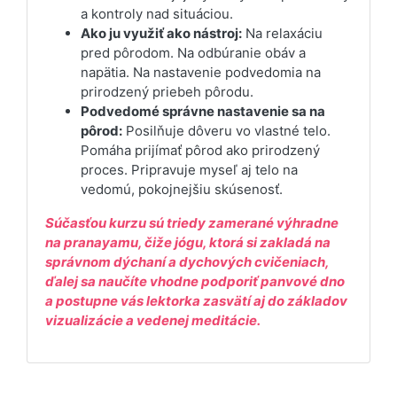
a kontroly nad situáciou.
Ako ju využiť ako nástroj:
Na relaxáciu
pred pôrodom. Na odbúranie obáv a
napätia. Na nastavenie podvedomia na
prirodzený priebeh pôrodu.
Podvedomé správne nastavenie sa na
pôrod:
Posilňuje dôveru vo vlastné telo.
Pomáha prijímať pôrod ako prirodzený
proces. Pripravuje myseľ aj telo na
vedomú, pokojnejšiu skúsenosť.
Súčasťou kurzu sú triedy zamerané výhradne
na pranayamu, čiže jógu, ktorá si zakladá na
správnom dýchaní a dychových cvičeniach,
ďalej sa naučíte vhodne podporiť panvové dno
a postupne vás lektorka zasvätí aj do základov
vizualizácie a vedenej meditácie.