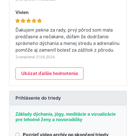
Vivien
Ďakujem pekne za rady, prvý pôrod som mala
predčasne a nečakane, dúfam že dodržanie
správneho dýchania a menej stredu a adrenalínu
pomôže aj zameniť bolesť za zážitok z pôrodu.
Zverejnené 21.05.2024
Ukázat ďalšie hodnotenia
Prihlásenie do triedy
Základy dýchania, jógy, meditácie a vizualizácie
pre tehotné ženy a novorodičky
Pozrieť video archív po skončení triedy