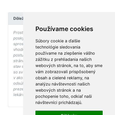
Dôležité upozornenie
Používame cookies
Prostredníctvom stránky nedochádza k
poskytovaniu zdravotnej starostlivosti, ani k jej
Súbory cookie a ďalšie
sprostredkovaniu, ani k jej nahrádzaniu. O
technológie sledovania
vhodných postupoch v oblasti zdravia, vhodnosti
používame na zlepšenie vášho
postupov a odporúčaní prezentovaných na
zážitku z prehliadania našich
stránke s ohľadom na Váš zdravotný
webových stránok, na to, aby sme
stav sa pred ich aplikáciou vždy vopred poraďte
vám zobrazovali prispôsobený
so svojím ošetrujúcim lekárom, a to najmä ak ste
v akomkoľvek štádiu tehotenstva. Bez
obsah a cielené reklamy, na
odsúhlasenia postupov a odporúčaní
analýzu návštevnosti našich
prezentovaných na stránke Vaším ošetrujúcim
webových stránok a na
lekárom tieto postupy a odporúčania neaplikujte.
pochopenie toho, odkiaľ naši
návštevníci prichádzajú.