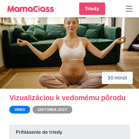
Triedy
30 minút
Vizualizáciou k vedomému pôrodu
VIDEO
LEKTORKA JOGY
Prihlásenie do triedy