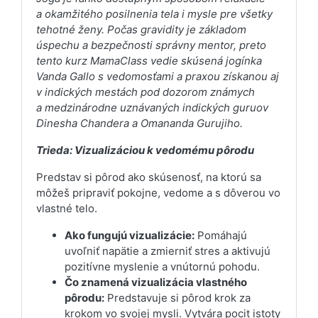
a okamžitého posilnenia tela i mysle pre všetky
tehotné ženy. Počas gravidity je základom
úspechu a bezpečnosti správny mentor, preto
tento kurz MamaClass vedie skúsená jogínka
Vanda Gallo s vedomosťami a praxou získanou aj
v indických mestách pod dozorom známych
a medzinárodne uznávaných indických guruov
Dinesha Chandera a Omananda Gurujiho.
Trieda: Vizualizáciou k vedomému pôrodu
Predstav si pôrod ako skúsenosť, na ktorú sa
môžeš pripraviť pokojne, vedome a s dôverou vo
vlastné telo.
Ako fungujú vizualizácie:
Pomáhajú
uvoľniť napätie a zmierniť stres a aktivujú
pozitívne myslenie a vnútornú pohodu.
Čo znamená vizualizácia vlastného
pôrodu:
Predstavuje si pôrod krok za
krokom vo svojej mysli. Vytvára pocit istoty