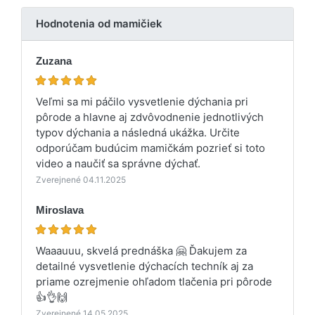
Hodnotenia od mamičiek
Zuzana
Veľmi sa mi páčilo vysvetlenie dýchania pri
pôrode a hlavne aj zdvôvodnenie jednotlivých
typov dýchania a následná ukážka. Určite
odporúčam budúcim mamičkám pozrieť si toto
video a naučiť sa správne dýchať.
Zverejnené 04.11.2025
Miroslava
Waaauuu, skvelá prednáška 🤗 Ďakujem za
detailné vysvetlenie dýchacích techník aj za
priame ozrejmenie ohľadom tlačenia pri pôrode
👍👌🙌
Zverejnené 14.05.2025