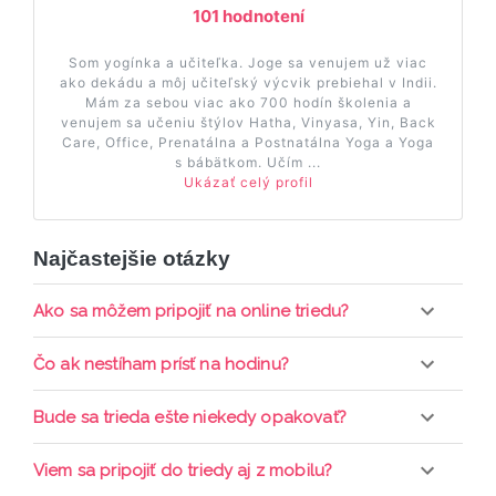
101 hodnotení
Som yogínka a učiteľka. Joge sa venujem už viac
ako dekádu a môj učiteľský výcvik prebiehal v Indii.
Mám za sebou viac ako 700 hodín školenia a
venujem sa učeniu štýlov Hatha, Vinyasa, Yin, Back
Care, Office, Prenatálna a Postnatálna Yoga a Yoga
s bábätkom. Učím ...
Ukázať celý profil
Najčastejšie otázky
Ako sa môžem pripojiť na online triedu?
Pripojenie do online triedy prebieha priamo cez
Čo ak nestíham prísť na hodinu?
web-stránku mamaclass.sk, stačí sledovať
pripomienky cez email a cez SMS a včas sa
Každá trieda sa nahráva a je k dispozícií po dobu 7
Bude sa trieda ešte niekedy opakovať?
prihlásiť do triedy.
dní. Pre pozretie video nahrávky je potrebné mať
aktívne členstvo Mama PRO.
Triedy sa priebežne opakujú, stačí sledovať ponuku
Viem sa pripojiť do triedy aj z mobilu?
kurzov a tried.