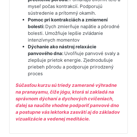
myseľ počas kontrakcií. Podporujú
sústredenie a prítomný okamih.
Pomoc pri kontrakciách a zmiernení
bolesti:
Dych zmierňuje napätie a pôrodné
bolesti. Umožňuje lepšie zvládanie
intenzívnych momentov
Dýchanie ako nástroj relaxácie
panvového dna:
Uvoľňuje panvové svaly a
zlepšuje prietok energie. Zjednodušuje
priebeh pôrodu a podporuje prirodzený
proces
Súčasťou kurzu sú triedy zamerané výhradne
na pranayamu, čiže jógu, ktorá si zakladá na
správnom dýchaní a dychových cvičeniach,
ďalej sa naučíte vhodne podporiť panvové dno
a postupne vás lektorka zasvätí aj do základov
vizualizácie a vedenej meditácie.