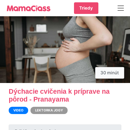
Triedy
30 minút
Dýchacie cvičenia k príprave na
pôrod - Pranayama
VIDEO
LEKTORKA JOGY