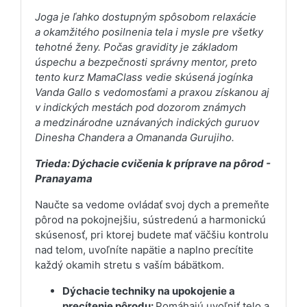
Joga je ľahko dostupným spôsobom relaxácie
a okamžitého posilnenia tela i mysle pre všetky
tehotné ženy. Počas gravidity je základom
úspechu a bezpečnosti správny mentor, preto
tento kurz MamaClass vedie skúsená jogínka
Vanda Gallo s vedomosťami a praxou získanou aj
v indických mestách pod dozorom známych
a medzinárodne uznávaných indických guruov
Dinesha Chandera a Omananda Gurujiho.
Trieda: Dýchacie cvičenia k príprave na pôrod -
Pranayama
Naučte sa vedome ovládať svoj dych a premeňte
pôrod na pokojnejšiu, sústredenú a harmonickú
skúsenosť, pri ktorej budete mať väčšiu kontrolu
nad telom, uvoľníte napätie a naplno precítite
každý okamih stretu s vaším bábätkom.
Dýchacie techniky na upokojenie a
precítenie pôrodu:
Pomáhajú uvoľniť telo a