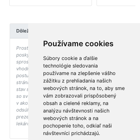
Dôležité upozornenie
Používame cookies
Prostredníctvom stránky nedochádza k
poskytovaniu zdravotnej starostlivosti, ani k jej
Súbory cookie a ďalšie
sprostredkovaniu, ani k jej nahrádzaniu. O
technológie sledovania
vhodných postupoch v oblasti zdravia, vhodnosti
používame na zlepšenie vášho
postupov a odporúčaní prezentovaných na
zážitku z prehliadania našich
stránke s ohľadom na Váš zdravotný
webových stránok, na to, aby sme
stav sa pred ich aplikáciou vždy vopred poraďte
vám zobrazovali prispôsobený
so svojím ošetrujúcim lekárom, a to najmä ak ste
v akomkoľvek štádiu tehotenstva. Bez
obsah a cielené reklamy, na
odsúhlasenia postupov a odporúčaní
analýzu návštevnosti našich
prezentovaných na stránke Vaším ošetrujúcim
webových stránok a na
lekárom tieto postupy a odporúčania neaplikujte.
pochopenie toho, odkiaľ naši
návštevníci prichádzajú.