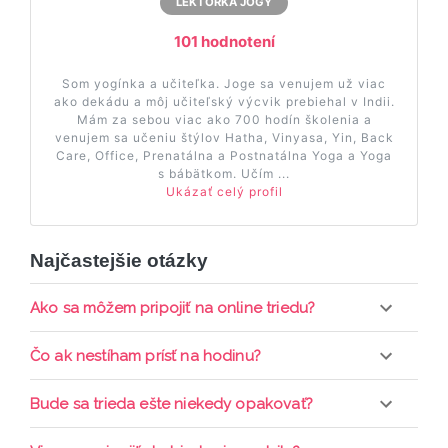
LEKTORKA JOGY
101 hodnotení
Som yogínka a učiteľka. Joge sa venujem už viac
ako dekádu a môj učiteľský výcvik prebiehal v Indii.
Mám za sebou viac ako 700 hodín školenia a
venujem sa učeniu štýlov Hatha, Vinyasa, Yin, Back
Care, Office, Prenatálna a Postnatálna Yoga a Yoga
s bábätkom. Učím ...
Ukázať celý profil
Najčastejšie otázky
Ako sa môžem pripojiť na online triedu?
Pripojenie do online triedy prebieha priamo cez
Čo ak nestíham prísť na hodinu?
web-stránku mamaclass.sk, stačí sledovať
pripomienky cez email a cez SMS a včas sa
Každá trieda sa nahráva a je k dispozícií po dobu 7
Bude sa trieda ešte niekedy opakovať?
prihlásiť do triedy.
dní. Pre pozretie video nahrávky je potrebné mať
aktívne členstvo Mama PRO.
Triedy sa priebežne opakujú, stačí sledovať ponuku