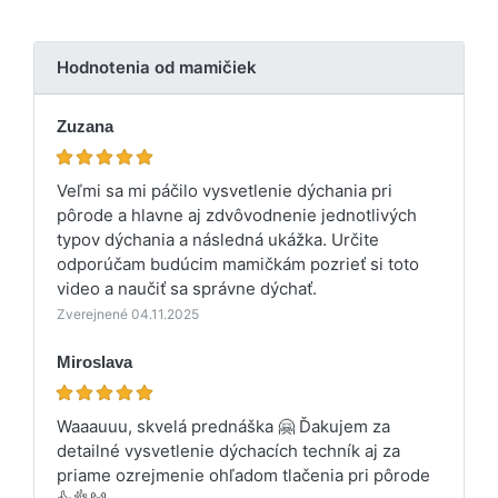
Hodnotenia od mamičiek
Zuzana
Veľmi sa mi páčilo vysvetlenie dýchania pri
pôrode a hlavne aj zdvôvodnenie jednotlivých
typov dýchania a následná ukážka. Určite
odporúčam budúcim mamičkám pozrieť si toto
video a naučiť sa správne dýchať.
Zverejnené 04.11.2025
Miroslava
Waaauuu, skvelá prednáška 🤗 Ďakujem za
detailné vysvetlenie dýchacích techník aj za
priame ozrejmenie ohľadom tlačenia pri pôrode