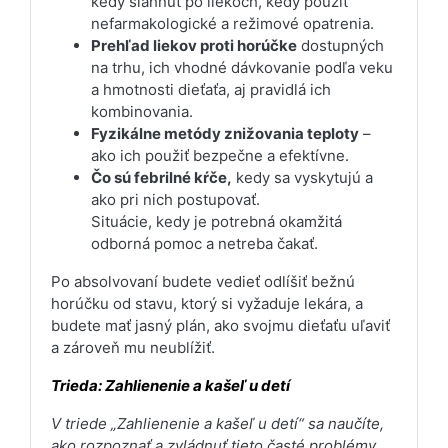
kedy siahnúť po liekoch, kedy použiť
nefarmakologické a režimové opatrenia.
Prehľad liekov proti horúčke
dostupných
na trhu, ich vhodné dávkovanie podľa veku
a hmotnosti dieťaťa, aj pravidlá ich
kombinovania.
Fyzikálne metódy znižovania teploty
–
ako ich použiť bezpečne a efektívne.
Čo sú febrilné kŕče,
kedy sa vyskytujú a
ako pri nich postupovať.
Situácie, kedy je potrebná okamžitá
odborná pomoc a netreba čakať.
Po absolvovaní budete vedieť odlíšiť bežnú
horúčku od stavu, ktorý si vyžaduje lekára, a
budete mať jasný plán, ako svojmu dieťaťu uľaviť
a zároveň mu neublížiť.
Trieda: Zahlienenie a kašeľ u detí
V triede „Zahlienenie a kašeľ u detí“ sa naučíte,
ako rozpoznať a zvládnuť tieto časté problémy,