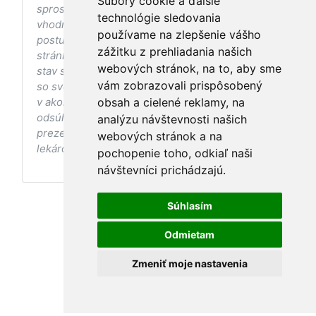
Súbory cookie a ďalšie
sprostredkovaniu, ani k jej nahrádzaniu. O
technológie sledovania
vhodných postupoch v oblasti zdravia, vhodnosti
používame na zlepšenie vášho
postupov a odporúčaní prezentovaných na
zážitku z prehliadania našich
stránke s ohľadom na Váš zdravotný
webových stránok, na to, aby sme
stav sa pred ich aplikáciou vždy vopred poraďte
vám zobrazovali prispôsobený
so svojím ošetrujúcim lekárom, a to najmä ak ste
v akomkoľvek štádiu tehotenstva. Bez
obsah a cielené reklamy, na
odsúhlasenia postupov a odporúčaní
analýzu návštevnosti našich
prezentovaných na stránke Vaším ošetrujúcim
webových stránok a na
lekárom tieto postupy a odporúčania neaplikujte.
pochopenie toho, odkiaľ naši
návštevníci prichádzajú.
Súhlasím
Odmietam
Zmeniť moje nastavenia