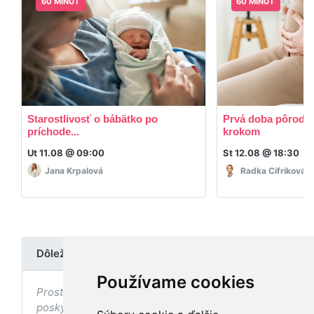
60 MINÚT
60 MINÚT
Starostlivosť o bábätko po
Prvá doba pôrodná
príchode...
krokom
Ut 11.08 @ 09:00
St 12.08 @ 18:30
Jana Krpalová
Radka Cifriková
Dôležité upozornenie
Používame cookies
Prostredníctvom stránky nedochádza k
poskytovaniu zdravotnej starostlivosti, ani k jej