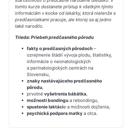
starostlivosti o predčasne narodené dieťatko. V
tomto kurze dostanete prístup k všetkým týmto
informáciám v kocke od lekárky, ktorá nielenže s
predčasniatkami pracuje, ale ktorej sa aj jedno
také narodilo.
Trieda: Priebeh predčasného pôrodu
fakty o predčasných pôrodoch
–
ozrejmenie štádií vývoja plodu, štatistiky,
informácie o neonatologických
a perinatologických centrách na
Slovensku,
znaky nastávajúceho predčasného
pôrodu
,
prvotné
vyšetrenia bábätka
,
možnosti bondingu
a rebondingu,
spustenie laktáci
e a možnosti dojčenia,
psychická podpora matky
a otca.