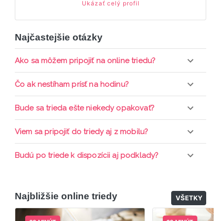
Ukázať celý profil
Najčastejšie otázky
Ako sa môžem pripojiť na online triedu?
Pripojenie do online triedy prebieha priamo cez
Čo ak nestíham prísť na hodinu?
web-stránku mamaclass.sk, stačí sledovať
pripomienky cez email a cez SMS a včas sa
Každá trieda sa nahráva a je k dispozícií po dobu 7
Bude sa trieda ešte niekedy opakovať?
prihlásiť do triedy.
dní. Pre pozretie video nahrávky je potrebné mať
aktívne členstvo Mama PRO.
Triedy sa priebežne opakujú, stačí sledovať ponuku
Viem sa pripojiť do triedy aj z mobilu?
kurzov a tried.
Áno, pripojenie do triedy je možné aj cez mobil,
Budú po triede k dispozícii aj podklady?
nie je k tomu potrebné sťahovať žiadne ďalšie
appky ani programy.
Áno, po skončení triedy dostávate prístup na
dodatočný materiál, ktorý Vaša hostka dala k
Najbližšie online triedy
dispozícií.
VŠETKY