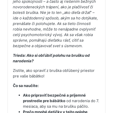
jeho spokojnosti – a často aj riešením bežných
novorodeneckých trápení, ako je plačlivosť či
bolesti bruška. Nie je to len „ako dieťa držať“ –
ide o každodenný spôsob, akým sa ho dotýkate,
prenášate či polohujete. Ak sa tieto činnosti
robia nevhodne, môže to nenápadne ovplyvniť
celý psychomotorický vývoj. Ak sa však robia
správne, pomáhajú dieťatku rásť, cítiť sa
bezpečne a objavovať svet s úsmevom.
Trieda: Ako si obľúbiť polohu na brušku od
narodenia?
Zistite, ako spraviť z bruška obľúbený priestor
pre vaše bábätko!
Čo sa naučíte:
Ako pripraviť bezpečné a príjemné
prostredie pre bábätko
od narodenia do 7.
mesiaca, aby sa mu na brušku páčilo.
Prečo mnohé detičky v tejto polohe