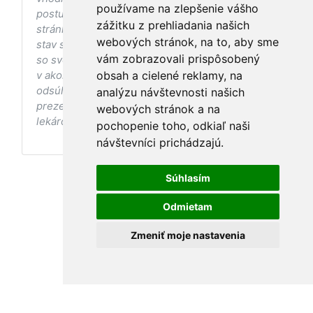
používame na zlepšenie vášho
postupov a odporúčaní prezentovaných na
zážitku z prehliadania našich
stránke s ohľadom na Váš zdravotný
webových stránok, na to, aby sme
stav sa pred ich aplikáciou vždy vopred poraďte
vám zobrazovali prispôsobený
so svojím ošetrujúcim lekárom, a to najmä ak ste
v akomkoľvek štádiu tehotenstva. Bez
obsah a cielené reklamy, na
odsúhlasenia postupov a odporúčaní
analýzu návštevnosti našich
prezentovaných na stránke Vaším ošetrujúcim
webových stránok a na
lekárom tieto postupy a odporúčania neaplikujte.
pochopenie toho, odkiaľ naši
návštevníci prichádzajú.
Súhlasím
Odmietam
Zmeniť moje nastavenia