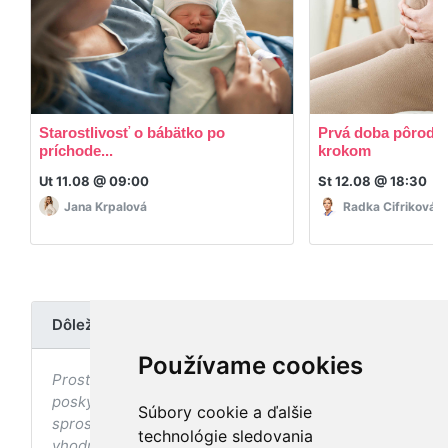
Starostlivosť o bábätko po
Prvá doba pôrodná
príchode...
krokom
Ut 11.08 @ 09:00
St 12.08 @ 18:30
Jana Krpalová
Radka Cifriková
Dôležité upozornenie
Používame cookies
Prostredníctvom stránky nedochádza k
poskytovaniu zdravotnej starostlivosti, ani k jej
Súbory cookie a ďalšie
sprostredkovaniu, ani k jej nahrádzaniu. O
technológie sledovania
vhodných postupoch v oblasti zdravia, vhodnosti