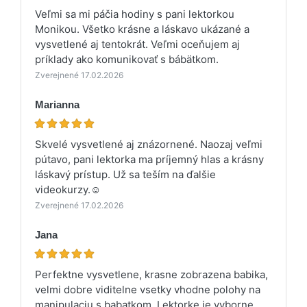
Veľmi sa mi páčia hodiny s pani lektorkou
Monikou. Všetko krásne a láskavo ukázané a
vysvetlené aj tentokrát. Veľmi oceňujem aj
príklady ako komunikovať s bábätkom.
Zverejnené 17.02.2026
Marianna
Skvelé vysvetlené aj znázornené. Naozaj veľmi
pútavo, pani lektorka ma príjemný hlas a krásny
láskavý prístup. Už sa teším na ďalšie
videokurzy.☺️
Zverejnené 17.02.2026
Jana
Perfektne vysvetlene, krasne zobrazena babika,
velmi dobre viditelne vsetky vhodne polohy na
manipulaciu s babatkom. Lektorke je vyborne