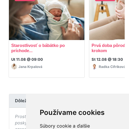
Starostlivosť o bábätko po
Prvá doba pôrodná
príchode...
krokom
Ut 11.08 @ 09:00
St 12.08 @ 18:30
Jana Krpalová
Radka Cifriková
Dôležité upozornenie
Používame cookies
Prostredníctvom stránky nedochádza k
poskytovaniu zdravotnej starostlivosti, ani k jej
Súbory cookie a ďalšie