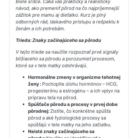
Biele srdce. Čaká vás praktický a realistický
návod, ako premeniť pôrod na čo najpríjemnejší
zážitok pre mamu aj dieťatko. Kurz je plný
odborných rád, láskavého prístupu a rešpektu k
ženám a ich potrebám.
Trieda: Znaky začínajúceho sa pôrodu
V tejto triede sa naučíte rozpoznať prvé signály
blížiaceho sa pôrodu a porozumieť procesom,
ktoré sa v tele matky odohrávajú.
Hormonálne zmeny v organizme tehotnej
ženy :
Pochopíte úlohu hormónov – HCG,
progesterónu a estrogénu – a ich vplyv na
prípravu tela na pôrod.
Spúšťače pôrodu a procesy v prvej dobe
pôrodnej:
Zistíte, čo konkrétne spúšťa
pôrod a aké fyziologické procesy sa
spúšťajú v tele matky na jeho začiatku.
Neisté znaky začínajúceho sa