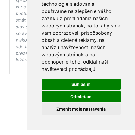
sprostredkovaniu, ani k jej nahrádzaniu. O
technológie sledovania
vhodných postupoch v oblasti zdravia, vhodnosti
používame na zlepšenie vášho
postupov a odporúčaní prezentovaných na
zážitku z prehliadania našich
stránke s ohľadom na Váš zdravotný
webových stránok, na to, aby sme
stav sa pred ich aplikáciou vždy vopred poraďte
vám zobrazovali prispôsobený
so svojím ošetrujúcim lekárom, a to najmä ak ste
v akomkoľvek štádiu tehotenstva. Bez
obsah a cielené reklamy, na
odsúhlasenia postupov a odporúčaní
analýzu návštevnosti našich
prezentovaných na stránke Vaším ošetrujúcim
webových stránok a na
lekárom tieto postupy a odporúčania neaplikujte.
pochopenie toho, odkiaľ naši
návštevníci prichádzajú.
Súhlasím
Odmietam
Zmeniť moje nastavenia