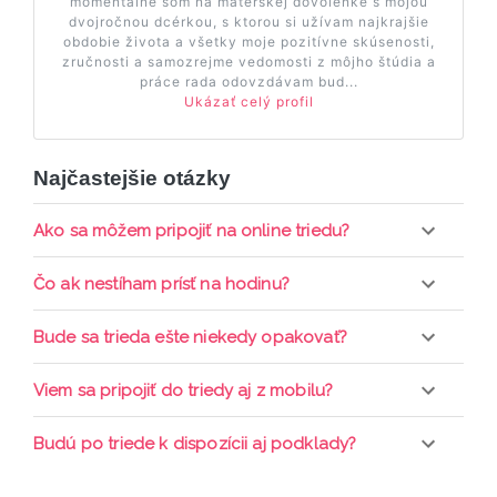
momentálne som na materskej dovolenke s mojou
dvojročnou dcérkou, s ktorou si užívam najkrajšie
obdobie života a všetky moje pozitívne skúsenosti,
zručnosti a samozrejme vedomosti z môjho štúdia a
práce rada odovzdávam bud...
Ukázať celý profil
Najčastejšie otázky
Ako sa môžem pripojiť na online triedu?
Pripojenie do online triedy prebieha priamo cez
Čo ak nestíham prísť na hodinu?
web-stránku mamaclass.sk, stačí sledovať
pripomienky cez email a cez SMS a včas sa
Každá trieda sa nahráva a je k dispozícií po dobu 7
Bude sa trieda ešte niekedy opakovať?
prihlásiť do triedy.
dní. Pre pozretie video nahrávky je potrebné mať
aktívne členstvo Mama PRO.
Triedy sa priebežne opakujú, stačí sledovať ponuku
Viem sa pripojiť do triedy aj z mobilu?
kurzov a tried.
Áno, pripojenie do triedy je možné aj cez mobil,
Budú po triede k dispozícii aj podklady?
nie je k tomu potrebné sťahovať žiadne ďalšie
appky ani programy.
Áno, po skončení triedy dostávate prístup na