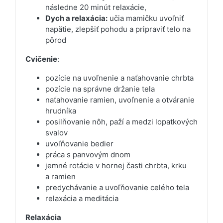
následne 20 minút relaxácie,
Dych a relaxácia:
učia mamičku uvoľniť
napätie, zlepšiť pohodu a pripraviť telo na
pôrod
Cvičenie
:
pozície na uvoľnenie a naťahovanie chrbta
pozície na správne držanie tela
naťahovanie ramien, uvoľnenie a otváranie
hrudníka
posilňovanie nôh, paží a medzi lopatkových
svalov
uvoľňovanie bedier
práca s panvovým dnom
jemné rotácie v hornej časti chrbta, krku
a ramien
predychávanie a uvoľňovanie celého tela
relaxácia a meditácia
Relaxácia