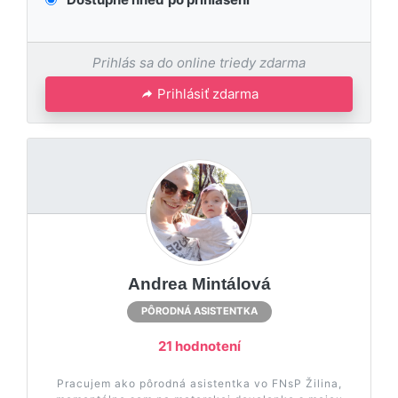
Prihlás sa do online triedy zdarma
Prihlásiť zdarma
Andrea Mintálová
PÔRODNÁ ASISTENTKA
21 hodnotení
Pracujem ako pôrodná asistentka vo FNsP Žilina,