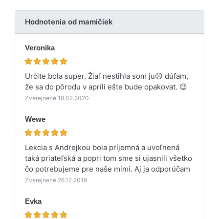
Hodnotenia od mamičiek
Veronika
Určite bola super. Žiaľ nestihla som ju☹️ dúfam,
že sa do pôrodu v apríli ešte bude opakovat. 😉
Zverejnené 18.02.2020
Wewe
Lekcia s Andrejkou bola príjemná a uvoľnená
taká priateľská a popri tom sme si ujasnili všetko
čo potrebujeme pre naše mimi. Aj ja odporúčam
Zverejnené 26.12.2019
Evka