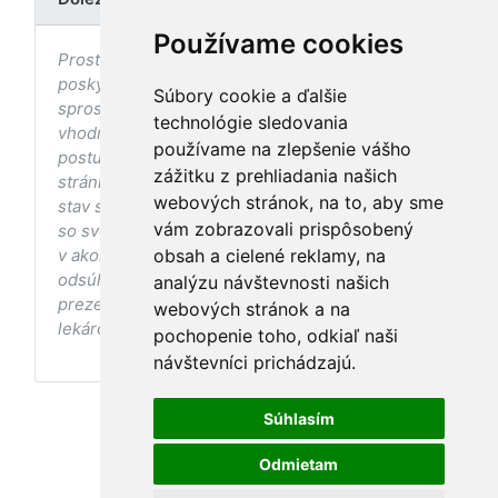
Používame cookies
Prostredníctvom stránky nedochádza k
poskytovaniu zdravotnej starostlivosti, ani k jej
Súbory cookie a ďalšie
sprostredkovaniu, ani k jej nahrádzaniu. O
technológie sledovania
vhodných postupoch v oblasti zdravia, vhodnosti
používame na zlepšenie vášho
postupov a odporúčaní prezentovaných na
zážitku z prehliadania našich
stránke s ohľadom na Váš zdravotný
webových stránok, na to, aby sme
stav sa pred ich aplikáciou vždy vopred poraďte
vám zobrazovali prispôsobený
so svojím ošetrujúcim lekárom, a to najmä ak ste
v akomkoľvek štádiu tehotenstva. Bez
obsah a cielené reklamy, na
odsúhlasenia postupov a odporúčaní
analýzu návštevnosti našich
prezentovaných na stránke Vaším ošetrujúcim
webových stránok a na
lekárom tieto postupy a odporúčania neaplikujte.
pochopenie toho, odkiaľ naši
návštevníci prichádzajú.
Súhlasím
Odmietam