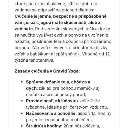
ktoré chcú zostať aktívne, cítiť sa dobre a
vedome sa pripraviť na príchod dieťatka.
Cvičenie je jemné, bezpečné a prispôsobené
vám, či už s jogou máte skúsenosti, alebo
začínate.
Pod vedením skúsených inštruktorky
sa naučíte využívať dych a pohyb na uvoľnenie
napätia, posilnenie tela a podporu prirodzeného
pôrodu. Zároveň si vytvoríte priestor na blízky
vzťah s bábätkom a lepší spánok. Vhodné od 12.
týždňa tehotenstva.
Zásady cvičenia v Gravid Yoge:
Správne držanie tela, chôdza a
dych:
základ pre pohodu mamičky aj
dieťatka a pre úspešný pôrod,
Pravidelnosť je kľúčová:
cvičte 2–3×
týždenne, ideálne pri čerstvom vzduchu,
Načasovanie a pohodlie:
aspoň 1,5 hodiny
po jedle a v pohodlnom oblečení,
Štruktúra hodiny:
20 minút cvičenia,