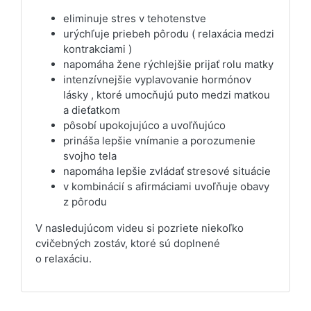
eliminuje stres v tehotenstve
urýchľuje priebeh pôrodu ( relaxácia medzi
kontrakciami )
napomáha žene rýchlejšie prijať rolu matky
intenzívnejšie vyplavovanie hormónov
lásky , ktoré umocňujú puto medzi matkou
a dieťatkom
pôsobí upokojujúco a uvoľňujúco
prináša lepšie vnímanie a porozumenie
svojho tela
napomáha lepšie zvládať stresové situácie
v kombinácií s afirmáciami uvoľňuje obavy
z pôrodu
V nasledujúcom videu si pozriete niekoľko
cvičebných zostáv, ktoré sú doplnené
o relaxáciu.