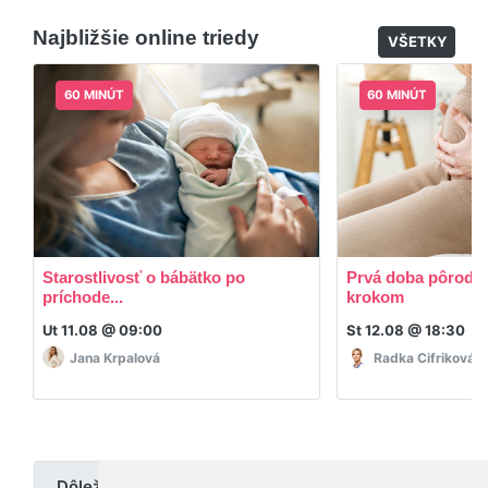
dodatočný materiál, ktorý Vaša hostka dala k
Najbližšie online triedy
dispozícií.
VŠETKY
60 MINÚT
60 MINÚT
Starostlivosť o bábätko po
Prvá doba pôrodná
príchode...
krokom
Ut 11.08 @ 09:00
St 12.08 @ 18:30
Jana Krpalová
Radka Cifriková
Dôležité upozornenie