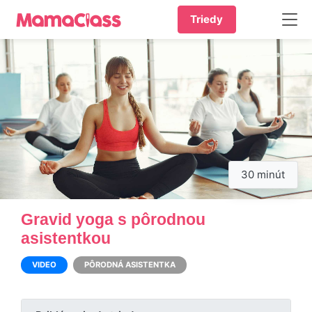
Triedy
30 minút
Gravid yoga s pôrodnou
asistentkou
VIDEO
PÔRODNÁ ASISTENTKA