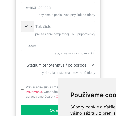
aby sme ti poslali vstupný link do triedy
+1
pre zaslanie bezplatnej SMS pripomienky
aby si sa mohla znovu vrátiť
aby si mala prístup na relevantné triedy
Prihlásením súhlasím s
Podmienkami
Používania
. Oboznám sa prosím ako
Používame coo
spracúvame údaje v
Ochrane osobných údajov
.
Súbory cookie a ďalšie
Odoslať
vášho zážitku z prehli