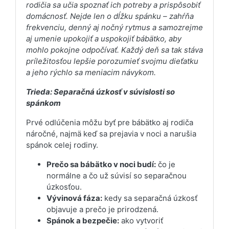
rodičia sa učia spoznať ich potreby a prispôsobiť
domácnosť. Nejde len o dĺžku spánku – zahŕňa
frekvenciu, denný aj nočný rytmus a samozrejme
aj umenie upokojiť a uspokojiť bábätko, aby
mohlo pokojne odpočívať. Každý deň sa tak stáva
príležitosťou lepšie porozumieť svojmu dieťatku
a jeho rýchlo sa meniacim návykom.
Trieda: Separačná úzkosť v súvislosti so
spánkom
Prvé odlúčenia môžu byť pre bábätko aj rodiča
náročné, najmä keď sa prejavia v noci a narušia
spánok celej rodiny.
Prečo sa bábätko v noci budí:
čo je
normálne a čo už súvisí so separačnou
úzkosťou.
Vývinová fáza:
kedy sa separačná úzkosť
objavuje a prečo je prirodzená.
Spánok a bezpečie:
ako vytvoriť