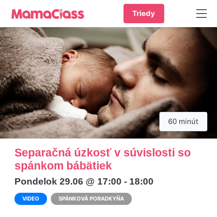
Triedy
60 minút
Separačná úzkosť v súvislosti so
spánkom bábätiek
Pondelok 29.06 @ 17:00 - 18:00
VIDEO
SPÁNKOVÁ PORADKYŇA