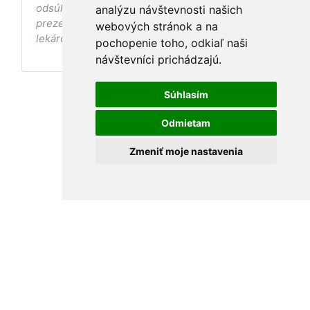
odsúhlasenia postupov a odporúčaní
analýzu návštevnosti našich
prezentovaných na stránke Vaším ošetrujúcim
webových stránok a na
lekárom tieto postupy a odporúčania neaplikujte.
pochopenie toho, odkiaľ naši
návštevníci prichádzajú.
Súhlasím
Odmietam
Zmeniť moje nastavenia
Podmienky používania
•
Ochrana osobných údajov
MamaClass 2026