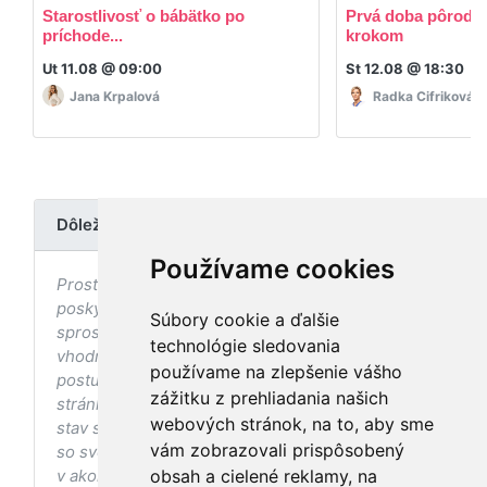
Starostlivosť o bábätko po
Prvá doba pôrodná
príchode...
krokom
Ut 11.08 @ 09:00
St 12.08 @ 18:30
Jana Krpalová
Radka Cifriková
Dôležité upozornenie
Používame cookies
Prostredníctvom stránky nedochádza k
poskytovaniu zdravotnej starostlivosti, ani k jej
Súbory cookie a ďalšie
sprostredkovaniu, ani k jej nahrádzaniu. O
technológie sledovania
vhodných postupoch v oblasti zdravia, vhodnosti
používame na zlepšenie vášho
postupov a odporúčaní prezentovaných na
zážitku z prehliadania našich
stránke s ohľadom na Váš zdravotný
webových stránok, na to, aby sme
stav sa pred ich aplikáciou vždy vopred poraďte
vám zobrazovali prispôsobený
so svojím ošetrujúcim lekárom, a to najmä ak ste
v akomkoľvek štádiu tehotenstva. Bez
obsah a cielené reklamy, na