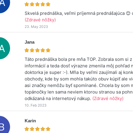
Skvelá prednáška, veľmi príjemná prednášajúca 😊
(Zdravé nôžky)
23. May 2023
Jana
Táto prednáška bola pre mňa TOP. Zobrala som si z
informácií a teda dosť výrazne zmenila môj pohľad 
doktorka je super :-). Mňa by veľmi zaujímali aj kon
obchody, kde by som mohla takúto obuv kúpiť ale v
asi značky nemôžu byť spomínané. Chcela by som m
topánočky len sama neviem ktorou stranou sa poh
odkázaná na internetový nákup.
(Zdravé nôžky)
10. Feb 2023
Karin