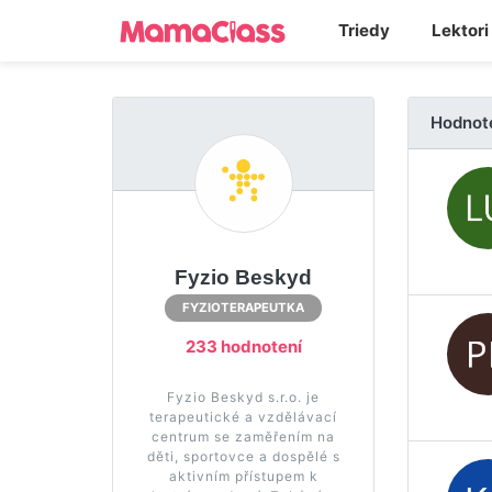
Triedy
Lektori
Hodnot
Fyzio Beskyd
FYZIOTERAPEUTKA
233 hodnotení
Fyzio Beskyd s.r.o. je
terapeutické a vzdělávací
centrum se zaměřením na
děti, sportovce a dospělé s
aktivním přístupem k