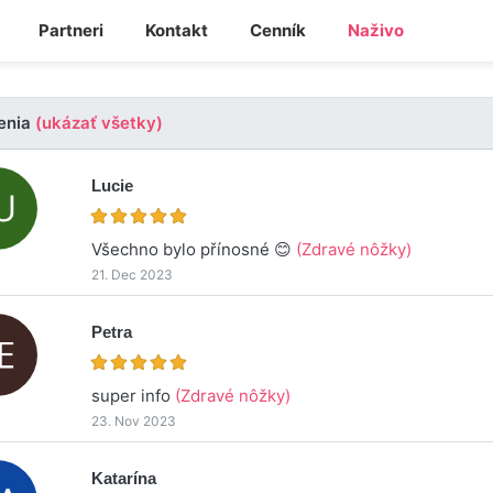
Partneri
Kontakt
Cenník
Naživo
enia
(ukázať všetky)
Lucie
Všechno bylo přínosné 😊
(Zdravé nôžky)
21. Dec 2023
Petra
super info
(Zdravé nôžky)
23. Nov 2023
Katarína