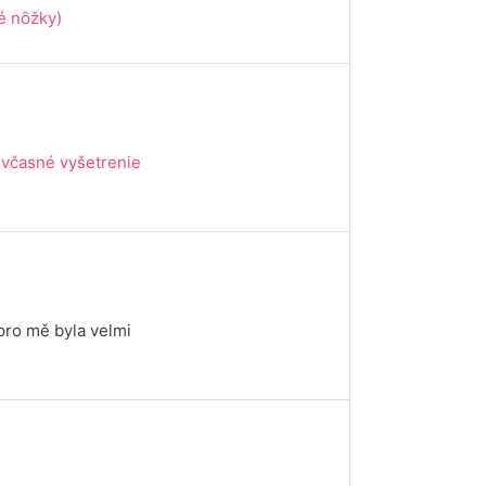
é nôžky)
 včasné vyšetrenie
pro mě byla velmi