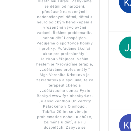
vlastnímu zdraví. Zabýváme
se dětmi od narození,
předčasně narozenými i
nedonošenými dětmi, dětmi s
neurologickým hendikepem a
vrozenými vývojovými
vadami. Řešíme problematiku
nohou dětí i dospělých.
Pečujeme o sportovce hobíky
i profíky. Pořádáme školící
akce pro profesionály i
laickou věřejnost. Našim
heslem je "Provádíme terapie,
vzděláváme profesionály."
Mgr. Veronika Kristková je
zakladatelka a spolumajitelka
terapeutického a
vzdělávacího centra Fyzio
Beskyd www.fyziobeskyd.cz.
Je absolventkou Univerzity
Palackého v Olomouci.
Takřka 20 let se věnuje
problematice nohou a chůze,
zejména u dětí, ale i u
dospělých. Zabývá se