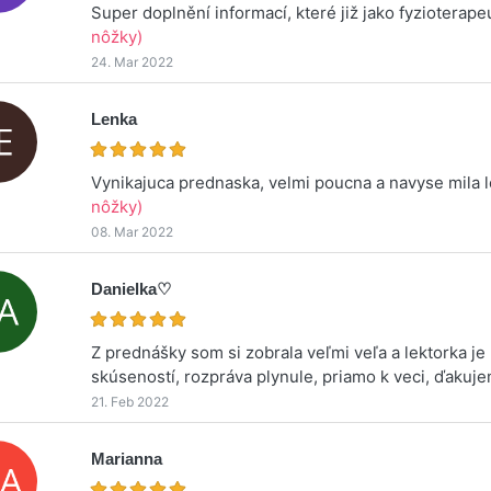
Super doplnění informací, které již jako fyzioterap
nôžky)
24. Mar 2022
Lenka
Vynikajuca prednaska, velmi poucna a navyse mila 
nôžky)
08. Mar 2022
Danielka♡
Z prednášky som si zobrala veľmi veľa a lektorka 
skúseností, rozpráva plynule, priamo k veci, ďakuj
21. Feb 2022
Marianna