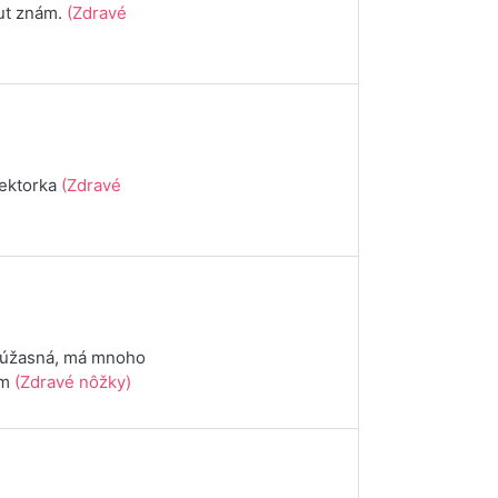
eut znám.
(Zdravé
lektorka
(Zdravé
je úžasná, má mnoho
em
(Zdravé nôžky)