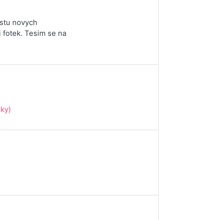
ustu novych
 fotek. Tesim se na
ky)