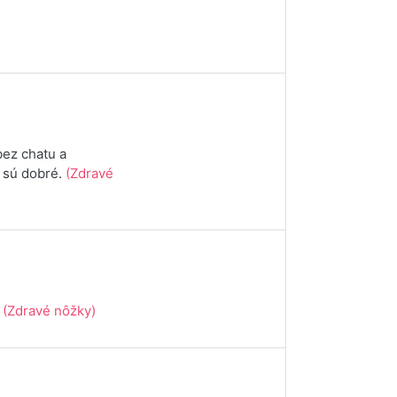
bez chatu a
 sú dobré.
(Zdravé
m
(Zdravé nôžky)