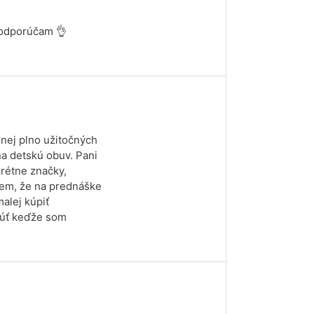
 odporúčam 👌
 nej plno užitočných
na detskú obuv. Pani
krétne značky,
iem, že na prednáške
alej kúpiť
núť keďže som