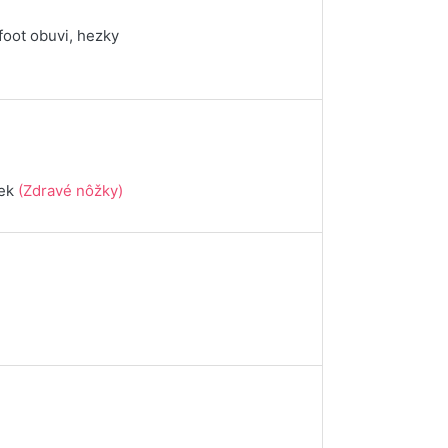
foot obuvi, hezky
iek
(Zdravé nôžky)