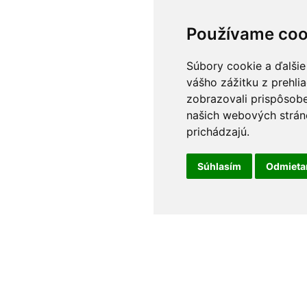
Používame coo
Súbory cookie a ďalšie
vášho zážitku z prehli
zobrazovali prispôsobe
našich webových stráno
prichádzajú.
Súhlasím
Odmiet
Podmienky používania
•
Ochrana osobných údajov