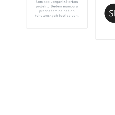
Som spoluorganizátorkou
projektu Budem mamou a
prednášam na našich
tehotenských festivaloch.