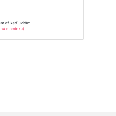
em až keď uvidím
ojnú maminku)