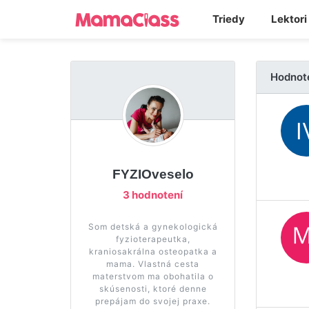
Triedy
Lektori
Hodnot
FYZIOveselo
3 hodnotení
Som detská a gynekologická
fyzioterapeutka,
kraniosakrálna osteopatka a
mama. Vlastná cesta
materstvom ma obohatila o
skúsenosti, ktoré denne
prepájam do svojej praxe.