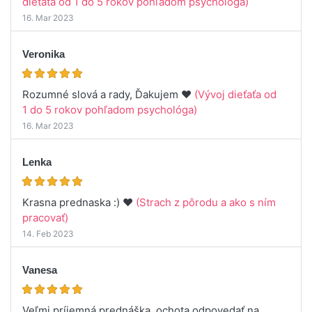
dieťaťa od 1 do 5 rokov pohľadom psychológa)
16. Mar 2023
Veronika
Rozumné slová a rady, Ďakujem ♥️
(Vývoj dieťaťa od
1 do 5 rokov pohľadom psychológa)
16. Mar 2023
Lenka
Krasna prednaska :) ♥️
(Strach z pôrodu a ako s ním
pracovať)
14. Feb 2023
Vanesa
Veľmi príjemná prednáška, ochota odpovedať na