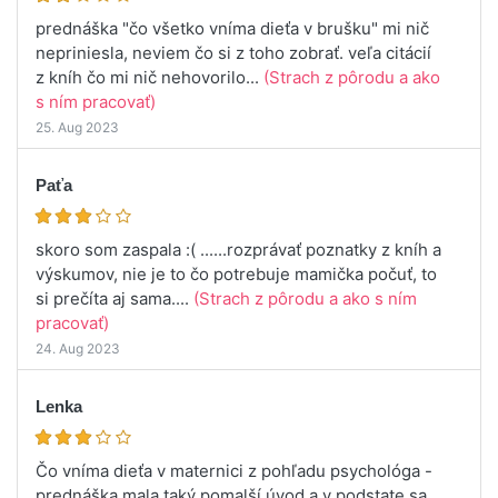
prednáška "čo všetko vníma dieťa v brušku" mi nič
nepriniesla, neviem čo si z toho zobrať. veľa citácií
z kníh čo mi nič nehovorilo...
(Strach z pôrodu a ako
s ním pracovať)
25. Aug 2023
Paťa
skoro som zaspala :( ......rozprávať poznatky z kníh a
výskumov, nie je to čo potrebuje mamička počuť, to
si prečíta aj sama....
(Strach z pôrodu a ako s ním
pracovať)
24. Aug 2023
Lenka
Čo vníma dieťa v maternici z pohľadu psychológa -
prednáška mala taký pomalší úvod a v podstate sa