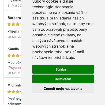
myslíme. Doporučuji.
(Psychológia bábätka)
Súbory cookie a ďalšie
31. Mar 2022
technológie sledovania
používame na zlepšenie vášho
Barbora
zážitku z prehliadania našich
webových stránok, na to, aby sme
vám zobrazovali prispôsobený
Příjemná přednáška.
(Psychológia bábätka)
obsah a cielené reklamy, na
28. Mar 2022
analýzu návštevnosti našich
webových stránok a na
Kamila
pochopenie toho, odkiaľ naši
návštevníci prichádzajú.
Moc pěkná přednáška, hodně užitečných informací.
(Psychológia bábätka)
Súhlasím
28. Mar 2022
Odmietam
Michaela
Zmeniť moje nastavenia
Paní psycholožka je úplně skvělá, má extrémně
příjemný projev a zajímavá témata. Velmi ráda