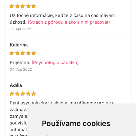
Užitočné informácie, keďže z času na čas mávam
úzkosti.
(Strach z pôrodu a ako s ním pracovať)
15. Apr 2022
Katerina
Prijemne.
(Psychológia bábätka)
04. Apr 2022
Adéla
Paní psycholožka je skvělá, má příjemný projev a
zajímavá témata. Velmi ráda poslouchám. Donutí se
zamyslet nad věcmi v takovém úhlu pohledu a
Používame cookies
souvislostech, které nám mohou připadat
automatické, ale vlastně jsou důležitější než si