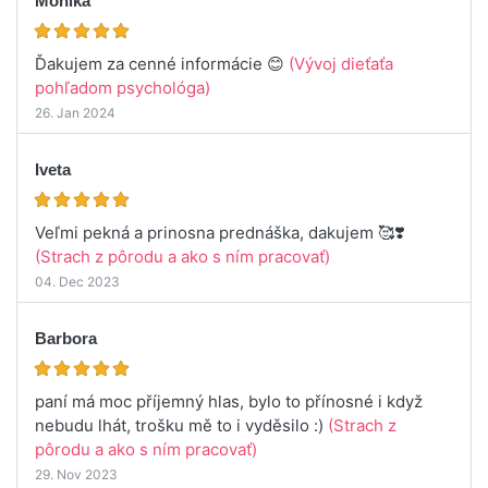
Monika
Ďakujem za cenné informácie 😊
(Vývoj dieťaťa
pohľadom psychológa)
26. Jan 2024
Iveta
Veľmi pekná a prinosna prednáška, dakujem 🥰❣️
(Strach z pôrodu a ako s ním pracovať)
04. Dec 2023
Barbora
paní má moc příjemný hlas, bylo to přínosné i když
nebudu lhát, trošku mě to i vyděsilo :)
(Strach z
pôrodu a ako s ním pracovať)
29. Nov 2023