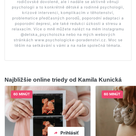
rodičovské dovolené, ale i nadále se aktivně věnuji
psychologii a to konkrétně dětské a rodinné psychologii,
krizové intervenci, komplikacím v těhotenství,
problematice předčasných porodů, poporodní adaptaci a
poporodní depresi, ale také redukci úzkosti a stresu a
relaxacím. Více o mně můžete nalézt na mém instagramu
@detska_psycholozka nebo na mých webových
stránkách www.psychologicke-poradenstvi.cz. Moc se
těším na setkávání s vámi a na naše společná témata.
Najbližšie online triedy od Kamila Kunická
60 MINÚT
60 MINÚT
Prihlásiť