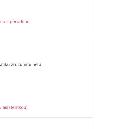
me s pôrodnou
matiku zrozumitelne a
 asistentkou)