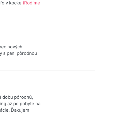
nfo v kocke
(Rodíme
opec nových
šky s pani pôrodnou
vú dobu pôrodnú,
ding až po pobyte na
tácie. Ďakujem