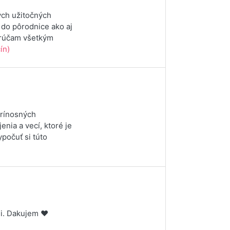
ých užitočných
 do pôrodnice ako aj
orúčam všetkým
ín)
prínosných
enia a vecí, ktoré je
počuť si túto
i. Dakujem ❤️