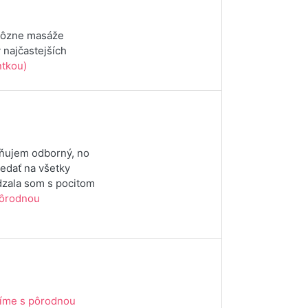
 rôzne masáže
 najčastejších
ntkou)
eňujem odborný, no
vedať na všetky
dzala som s pocitom
pôrodnou
íme s pôrodnou