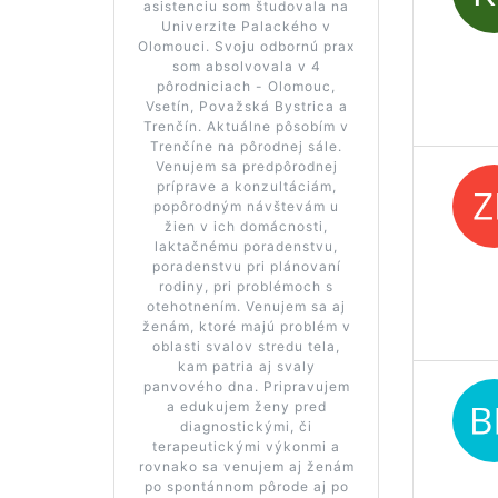
asistenciu som študovala na
Univerzite Palackého v
Olomouci. Svoju odbornú prax
som absolvovala v 4
pôrodniciach - Olomouc,
Vsetín, Považská Bystrica a
Trenčín. Aktuálne pôsobím v
Trenčíne na pôrodnej sále.
Venujem sa predpôrodnej
príprave a konzultáciám,
popôrodným návštevám u
žien v ich domácnosti,
laktačnému poradenstvu,
poradenstvu pri plánovaní
rodiny, pri problémoch s
otehotnením. Venujem sa aj
ženám, ktoré majú problém v
oblasti svalov stredu tela,
kam patria aj svaly
panvového dna. Pripravujem
a edukujem ženy pred
diagnostickými, či
terapeutickými výkonmi a
rovnako sa venujem aj ženám
po spontánnom pôrode aj po