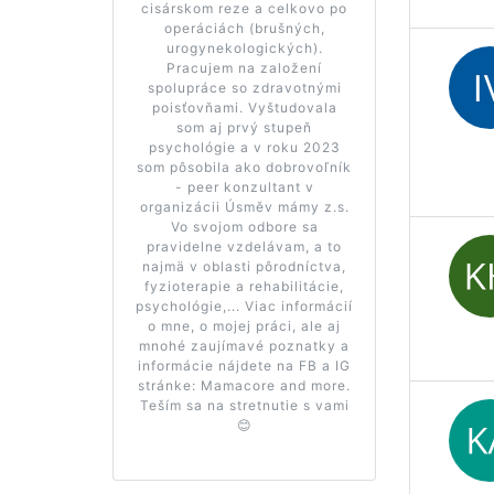
cisárskom reze a celkovo po
operáciách (brušných,
urogynekologických).
Pracujem na založení
spolupráce so zdravotnými
poisťovňami. Vyštudovala
som aj prvý stupeň
psychológie a v roku 2023
som pôsobila ako dobrovoľník
- peer konzultant v
organizácii Úsměv mámy z.s.
Vo svojom odbore sa
pravidelne vzdelávam, a to
najmä v oblasti pôrodníctva,
fyzioterapie a rehabilitácie,
psychológie,... Viac informácií
o mne, o mojej práci, ale aj
mnohé zaujímavé poznatky a
informácie nájdete na FB a IG
stránke: Mamacore and more.
Teším sa na stretnutie s vami
😊