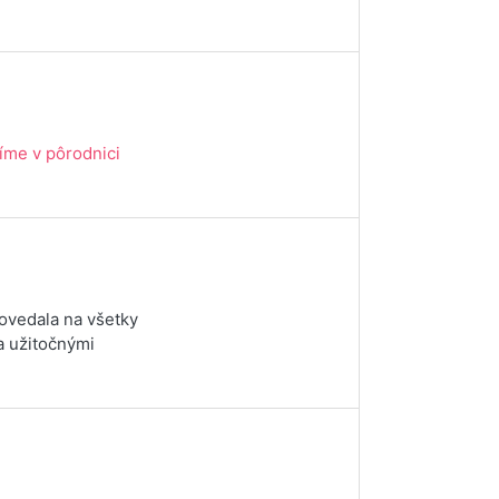
íme v pôrodnici
ovedala na všetky
a užitočnými