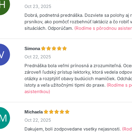
Oct 23, 2025
Dobrá, podnetná prednáška. Dozviete sa polohy aj
prsníkov, ako pomôcť rozbehnúť laktáciz a čo robiť v
situáciách. Odporúčam.
(Rodíme s pôrodnou asiste
Simona
Oct 22, 2025
Prednáška bola veľmi prínosná a zrozumiteľná. Oc
zároveň ľudský prístup lektorky, ktorá vedela odpo
otázky a rozptýliť obavy budúcich mamičiek. Odchá
istoty a veľa užitočnými tipmi do praxe.
(Rodíme s 
asistentkou)
Michaela
Oct 22, 2025
Dakujem, boli zodpovedane vsetky nejasnosti.
(Rod