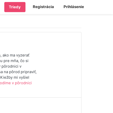
Registrácia
Prihlásenie
Triedy
m, ako ma vyzerať
u pre mňa, čo si
v pôrodnici v
a na pôrod pripraviť,
 Kiežby mi vyšiel
odíme v pôrodnici