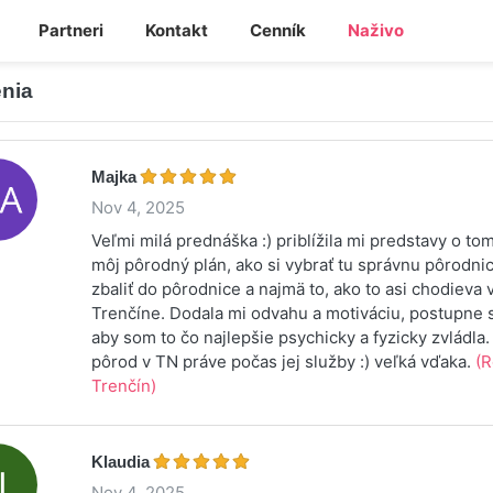
Partneri
Kontakt
Cenník
Naživo
nia
Majka
Nov 4, 2025
Veľmi milá prednáška :) priblížila mi predstavy o to
môj pôrodný plán, ako si vybrať tu správnu pôrodnic
zbaliť do pôrodnice a najmä to, ako to asi chodieva 
Trenčíne. Dodala mi odvahu a motiváciu, postupne s
aby som to čo najlepšie psychicky a fyzicky zvládla.
pôrod v TN práve počas jej služby :) veľká vďaka.
(R
Trenčín)
Klaudia
Nov 4, 2025