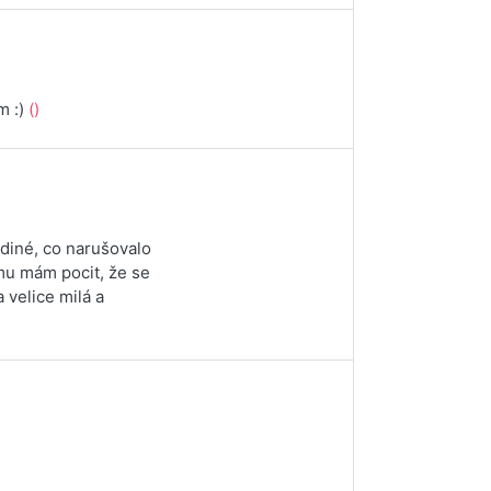
m :)
()
diné, co narušovalo
mu mám pocit, že se
 velice milá a