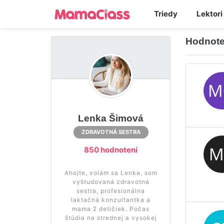
Triedy
Lektori
Hodnote
Lenka Šimová
ZDRAVOTNÁ SESTRA
850 hodnotení
Ahojte, volám sa Lenka, som
vyštudovaná zdravotná
sestra, profesionálna
laktačná konzultantka a
mama 2 detičiek. Počas
štúdia na strednej a vysokej