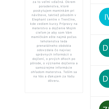
za to veľmi vďačná. Okrem
poradenstva, ktoré
poskytujem maminkám pri
návšteve, taktiež pôsobím v
Elephant centre v Trenčíne,
kde vediem kurzy Prípravy na
materstvo a dojčenie Mojim
cieľom je aby som Vám
mamičkám ešte najmä počas
tehotenstva teda
prenatálneho obdobia
odovzdala čo najviac
správnych informácii o
dojčení, o prvých dňoch po
pôrode, o význame dojčenia a
samozrejme informácie
ohľadom materstva. Teším sa
na Vás a ďakujem za Vašu
dôveru.