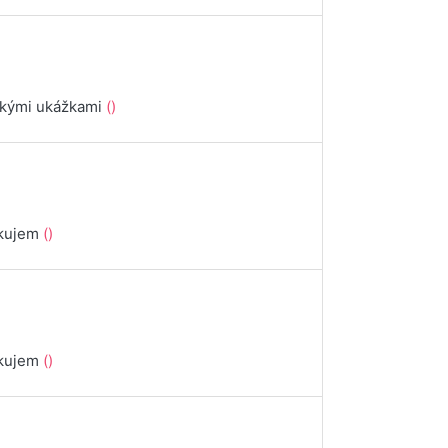
ickými ukážkami
()
akujem
()
akujem
()