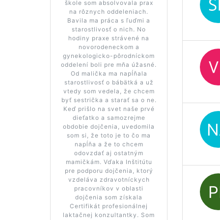
škole som absolvovala prax
na rôznych oddeleniach.
Bavila ma práca s ľuďmi a
starostlivosť o nich. No
hodiny praxe strávené na
novorodeneckom a
gynekologicko-pôrodníckom
oddelení boli pre mňa úžasné.
Od malička ma napĺňala
starostlivosť o bábätká a už
vtedy som vedela, že chcem
byť sestrička a starať sa o ne.
Keď prišlo na svet naše prvé
dieťatko a samozrejme
obdobie dojčenia, uvedomila
som si, že toto je to čo ma
napĺňa a že to chcem
odovzdať aj ostatným
mamičkám. Vďaka Inštitútu
pre podporu dojčenia, ktorý
vzdeláva zdravotníckych
pracovníkov v oblasti
dojčenia som získala
Certifikát profesionálnej
laktačnej konzultantky. Som