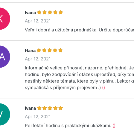
Ivana
Apr 12, 2021
Veľmi dobrá a užitočná prednáška. Určite doporúča
Hana
Apr 12, 2021
Informačně velice přínosné, názorné, přehledné. Je
hodinu, bylo zodpovídání otázek uprostřed, díky to
nestihly některé témata, které byly v plánu. Lektorka
sympatická s příjemným projevem :)
()
Ivana
Apr 12, 2021
Perfektní hodina s praktickými ukázkami.
()