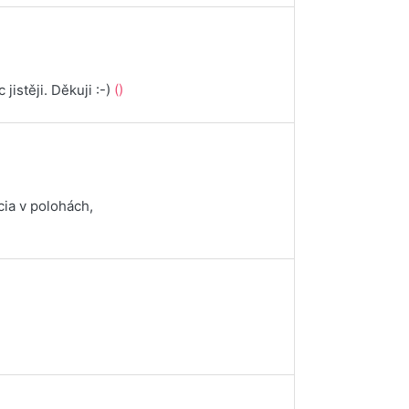
jistěji. Děkuji :-)
()
cia v polohách,