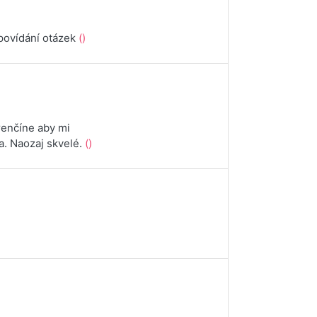
dpovídání otázek
()
renčíne aby mi
a. Naozaj skvelé.
()