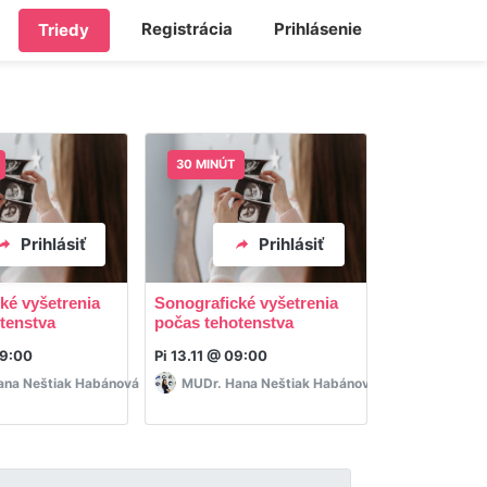
Registrácia
Prihlásenie
Triedy
30 MINÚT
30 MINÚT
Prihlásiť
Prihlásiť
ké vyšetrenia
Sonografické vyšetrenia
Sonografick
tenstva
počas tehotenstva
počas tehot
09:00
Pi 13.11 @ 09:00
Pi 11.12 @ 09
ana Neštiak Habánová
MUDr. Hana Neštiak Habánová
MUDr. Han