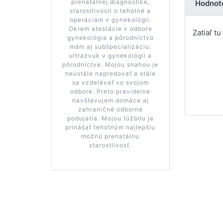
prenatálnej diagnostike,
Hodnot
starostlivosti o tehotné a
operáciám v gynekológii.
Okrem atestácie v odbore
Zatiaľ t
gynekológia a pôrodníctvo
mám aj subšpecializáciu:
ultrazvuk v gynekológii a
pôrodníctve. Mojou snahou je
neustále napredovať a stále
sa vzdelávať vo svojom
odbore. Preto pravidelne
navštevujem domáce aj
zahraničné odborné
podujatia. Mojou túžbou je
prinášať tehotným najlepšiu
možnú prenatálnu
starostlivosť.