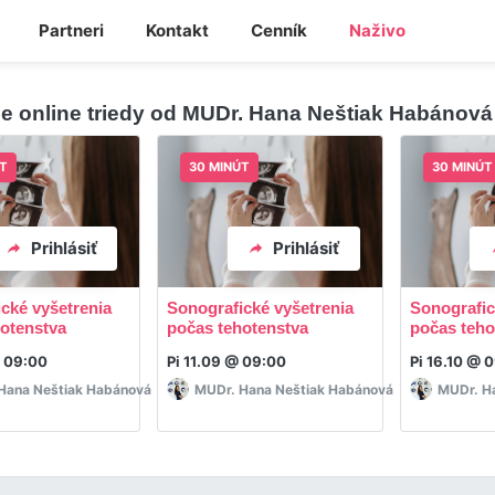
Partneri
Kontakt
Cenník
Naživo
ie online triedy od MUDr. Hana Neštiak Habánová
T
30 MINÚT
30 MINÚT
Prihlásiť
Prihlásiť
cké vyšetrenia
Sonografické vyšetrenia
Sonografic
otenstva
počas tehotenstva
počas teho
@ 09:00
Pi 11.09 @ 09:00
Pi 16.10 @ 
Hana Neštiak Habánová
MUDr. Hana Neštiak Habánová
MUDr. H