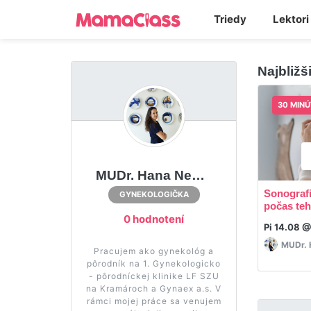
Triedy
Lektori
Najbližš
30 MINÚ
MUDr. Hana Neštiak Habánová
Sonografi
GYNEKOLOGIČKA
počas teh
0 hodnotení
Pi 14.08 
MUDr. 
Pracujem ako gynekológ a
pôrodník na 1. Gynekologicko
- pôrodníckej klinike LF SZU
na Kramároch a Gynaex a.s. V
rámci mojej práce sa venujem