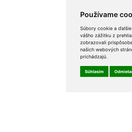
Používame coo
Súbory cookie a ďalšie
vášho zážitku z prehli
zobrazovali prispôsobe
našich webových stráno
prichádzajú.
Súhlasím
Odmiet
Podmienky používania
•
Ochrana osobných údajov