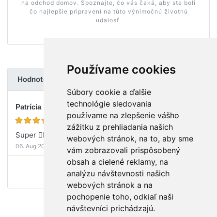
na odchod domov. Spoznajte, čo vás čaká, aby ste boli
čo najlepšie pripravení na túto výnimočnú životnú
udalosť.
Používame cookies
Hodnotenia
(ukázať všetky)
Súbory cookie a ďalšie
technológie sledovania
Patrícia
používame na zlepšenie vášho
zážitku z prehliadania našich
Super 👍🏻
(Pôrodnica Ružinov)
webových stránok, na to, aby sme
06. Aug 2026
vám zobrazovali prispôsobený
obsah a cielené reklamy, na
analýzu návštevnosti našich
webových stránok a na
pochopenie toho, odkiaľ naši
návštevníci prichádzajú.