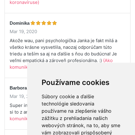
koronavíruse)
Dominika
Mar 19, 2020
Akože wau, pani psychologička Janka je fakt milá a
všetko krásne vysvetlila, naozaj odporúčam túto
triedu a teším sa aj na ďalšie s ňou do budúcna! Je
veľmi empatická a zároveň profesionálna. :)
(Ako
komunikovať s deťmi o koronavíruse)
Používame cookies
Barbora Píšová
Mar 19, 2020
Súbory cookie a ďalšie
technológie sledovania
Super informácie. Dúfam, že bude možnosť pozrieť
používame na zlepšenie vášho
si to z archívu ešte raz. Vďaka. Super lektorka.
(Ako
zážitku z prehliadania našich
komunikovať s deťmi o koronavíruse)
webových stránok, na to, aby sme
vám zobrazovali prispôsobený