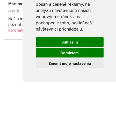
Martina
obsah a cielené reklamy, na
analýzu návštevnosti našich
Mar 19, 2020
webových stránok a na
Nešlo mi pripojiť sa, tak verím, že si to budem môcť
pochopenie toho, odkiaľ naši
pozrieť z archívu.
(Ako komunikovať s deťmi o
návštevníci prichádzajú.
koronavíruse)
Súhlasím
Odmietam
Zmeniť moje nastavenia
Podmienky používania
•
Ochrana osobných údajov