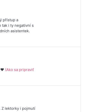
ý přístup a
 tak i ty negativní s
ních asistentek.
 ❤️
(Ako sa pripraviť
Z lektorky i pojmutí