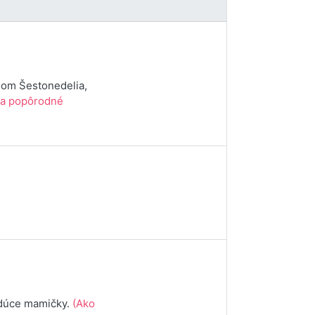
dom Šestonedelia,
 na popôrodné
udúce mamičky.
(Ako