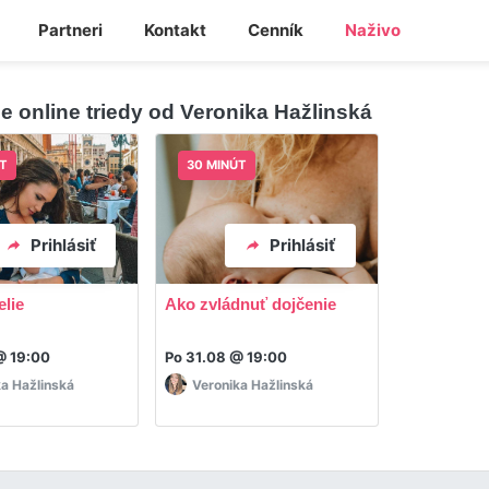
Partneri
Kontakt
Cenník
Naživo
ie online triedy od Veronika Hažlinská
T
30 MINÚT
Prihlásiť
Prihlásiť
lie
Ako zvládnuť dojčenie
@ 19:00
Po 31.08 @ 19:00
ka Hažlinská
Veronika Hažlinská