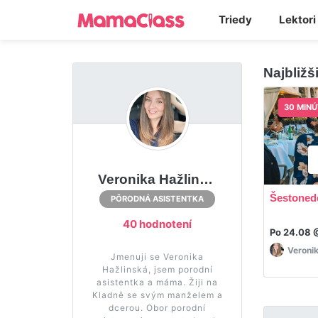
Triedy
Lektori
Najbližš
30 MINÚ
Veronika Hažlinská
Šestonede
PÔRODNÁ ASISTENTKA
40 hodnotení
Po 24.08 
Veroni
Jmenuji se Veronika
Hažlinská, jsem porodní
asistentka a máma. Žiji na
Kladně se svým manželem a
dcerou. Obor porodní