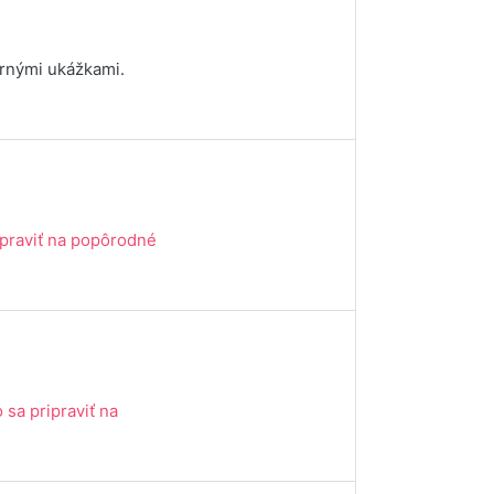
ornými ukážkami.
ipraviť na popôrodné
 sa pripraviť na