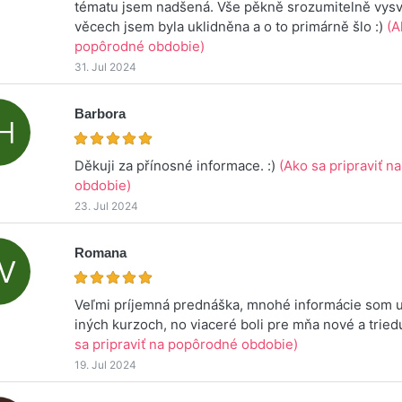
tématu jsem nadšená. Vše pěkně srozumitelně vysv
věcech jsem byla uklidněna a o to primárně šlo :)
(A
popôrodné obdobie)
31. Jul 2024
Barbora
Děkuji za přínosné informace. :)
(Ako sa pripraviť 
obdobie)
23. Jul 2024
Romana
Veľmi príjemná prednáška, mnohé informácie som už
iných kurzoch, no viaceré boli pre mňa nové a tri
sa pripraviť na popôrodné obdobie)
19. Jul 2024