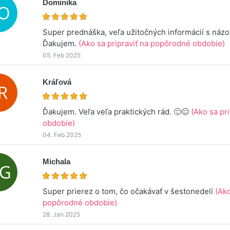
Dominika
Super prednáška, veľa užitočných informácií s náz
Ďakujem.
(Ako sa pripraviť na popôrodné obdobie)
05. Feb 2025
Kráľová
Ďakujem. Veľa veľa praktických rád. 🙂😌
(Ako sa pr
obdobie)
04. Feb 2025
Michala
Super prierez o tom, čo očakávať v šestonedelí
(Ako
popôrodné obdobie)
28. Jan 2025