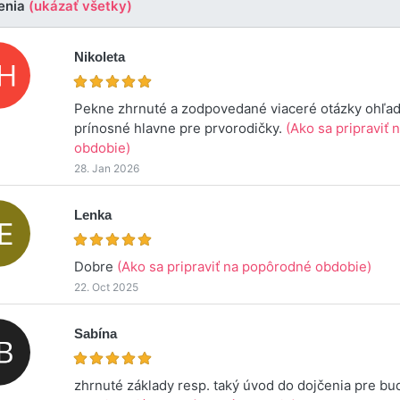
enia
(ukázať všetky)
Nikoleta
Pekne zhrnuté a zodpovedané viaceré otázky ohľa
prínosné hlavne pre prvorodičky.
(Ako sa pripraviť
obdobie)
28. Jan 2026
Lenka
Dobre
(Ako sa pripraviť na popôrodné obdobie)
22. Oct 2025
Sabína
zhrnuté základy resp. taký úvod do dojčenia pre b