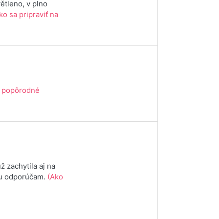
ětleno, v plno
ko sa pripraviť na
na popôrodné
 zachytila aj na
edu odporúčam.
(Ako