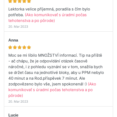
Lektorka velice příjemná, poradila s čím bylo
potřeba.
(Ako komunikovať s úradmi počas
tehotenstva a po pôrode)
20. Mar 2023
Anna
Moc se mi líbilo MNOŽSTVÍ informací. Tip na příště
- ač chápu, že je odpovídání otázek časově
náročné, i z pohledu vyznání se v tom, snažila bych
se držet času na jednotlivé bloky, aby u PPM nebylo
40 minut a na Rod.příspěvek 7 miinut. Ale
zodpovězeno bylo vše, jsem spokonená! :)
(Ako
komunikovať s úradmi počas tehotenstva a po
pôrode)
20. Mar 2023
Lucie