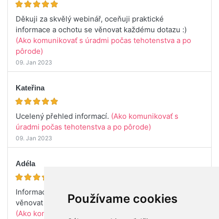
Děkuji za skvělý webinář, oceňuji praktické
informace a ochotu se věnovat každému dotazu :)
(Ako komunikovať s úradmi počas tehotenstva a po
pôrode)
09. Jan 2023
Kateřina
Ucelený přehled informací.
(Ako komunikovať s
úradmi počas tehotenstva a po pôrode)
09. Jan 2023
Adéla
Informace užitečné, pro příště prosím se nejdříve
Používame cookies
věnovat obecným informacím a až poté dotazům :)
(Ako komunikovať s úradmi počas tehotenstva a po