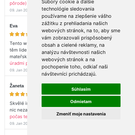
Súbory cookie a ďalšie
pôrode)
technológie sledovania
09. Jan 2023
používame na zlepšenie vášho
zážitku z prehliadania našich
Eva
webových stránok, na to, aby sme
vám zobrazovali prispôsobený
Tento webinář byl moc užitečný, určitě doporučuji
obsah a cielené reklamy, na
těm lidem kdo má zmatek co je rodičovská a co
analýzu návštevnosti našich
mateřská a kdy o ně žádat.
(Ako komunikovať s
webových stránok a na
úradmi počas tehotenstva a po pôrode)
pochopenie toho, odkiaľ naši
09. Jan 2023
návštevníci prichádzajú.
Žaneta
Súhlasím
Odmietam
Skvělé informace, které pomohou v orientaci a na
nic nezapomenout :)
(Ako komunikovať s úradmi
Zmeniť moje nastavenia
počas tehotenstva a po pôrode)
09. Jan 2023