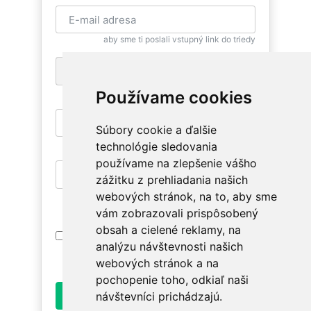
aby sme ti poslali vstupný link do triedy
+1
pre zaslanie bezplatnej SMS pripomienky
Používame cookies
Súbory cookie a ďalšie
aby si sa mohla znovu vrátiť
technológie sledovania
používame na zlepšenie vášho
zážitku z prehliadania našich
aby si mala prístup na relevantné triedy
webových stránok, na to, aby sme
vám zobrazovali prispôsobený
obsah a cielené reklamy, na
Prihlásením súhlasím s
Podmienkami
analýzu návštevnosti našich
Používania
. Oboznám sa prosím ako
spracúvame údaje v
Ochrane osobných údajov
.
webových stránok a na
pochopenie toho, odkiaľ naši
Odoslať
návštevníci prichádzajú.