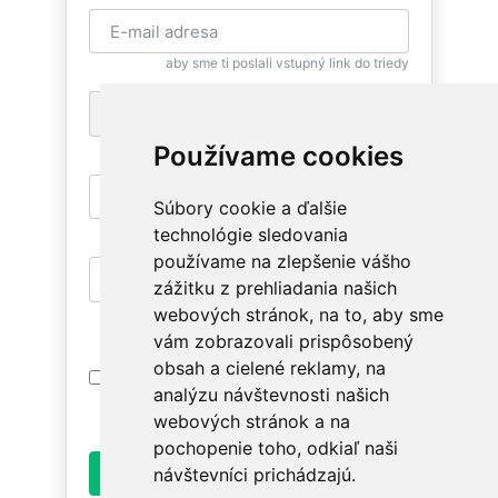
aby sme ti poslali vstupný link do triedy
+1
pre zaslanie bezplatnej SMS pripomienky
Používame cookies
Súbory cookie a ďalšie
aby si sa mohla znovu vrátiť
technológie sledovania
používame na zlepšenie vášho
zážitku z prehliadania našich
aby si mala prístup na relevantné triedy
webových stránok, na to, aby sme
vám zobrazovali prispôsobený
obsah a cielené reklamy, na
Prihlásením súhlasím s
Podmienkami
analýzu návštevnosti našich
Používania
. Oboznám sa prosím ako
spracúvame údaje v
Ochrane osobných údajov
.
webových stránok a na
pochopenie toho, odkiaľ naši
Odoslať
návštevníci prichádzajú.