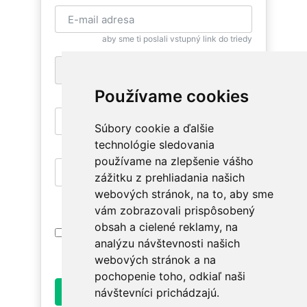
aby sme ti poslali vstupný link do triedy
+1
pre zaslanie bezplatnej SMS pripomienky
Používame cookies
Súbory cookie a ďalšie
aby si sa mohla znovu vrátiť
technológie sledovania
používame na zlepšenie vášho
zážitku z prehliadania našich
aby si mala prístup na relevantné triedy
webových stránok, na to, aby sme
vám zobrazovali prispôsobený
obsah a cielené reklamy, na
Prihlásením súhlasím s
Podmienkami
analýzu návštevnosti našich
Používania
. Oboznám sa prosím ako
spracúvame údaje v
Ochrane osobných údajov
.
webových stránok a na
pochopenie toho, odkiaľ naši
Odoslať
návštevníci prichádzajú.