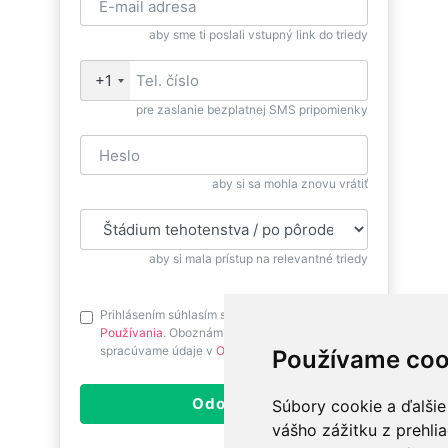
aby sme ti poslali vstupný link do triedy
+1
pre zaslanie bezplatnej SMS pripomienky
aby si sa mohla znovu vrátiť
aby si mala prístup na relevantné triedy
Prihlásením súhlasím s
Podmienkami
Používania
. Oboznám sa prosím ako
spracúvame údaje v
Ochrane osobných údajov
.
Používame coo
Odoslať
Súbory cookie a ďalšie
vášho zážitku z prehli