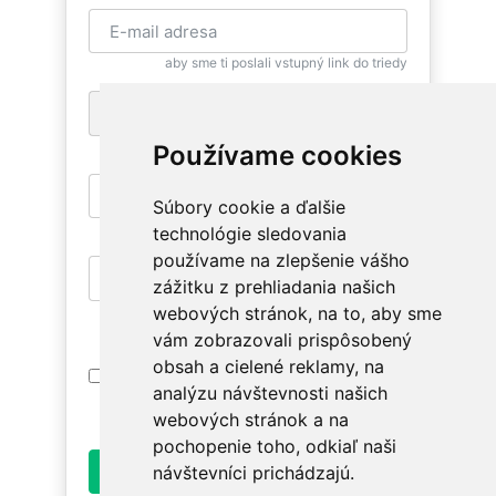
aby sme ti poslali vstupný link do triedy
+1
pre zaslanie bezplatnej SMS pripomienky
Používame cookies
Súbory cookie a ďalšie
aby si sa mohla znovu vrátiť
technológie sledovania
používame na zlepšenie vášho
zážitku z prehliadania našich
aby si mala prístup na relevantné triedy
webových stránok, na to, aby sme
vám zobrazovali prispôsobený
obsah a cielené reklamy, na
Prihlásením súhlasím s
Podmienkami
analýzu návštevnosti našich
Používania
. Oboznám sa prosím ako
spracúvame údaje v
Ochrane osobných údajov
.
webových stránok a na
pochopenie toho, odkiaľ naši
Odoslať
návštevníci prichádzajú.