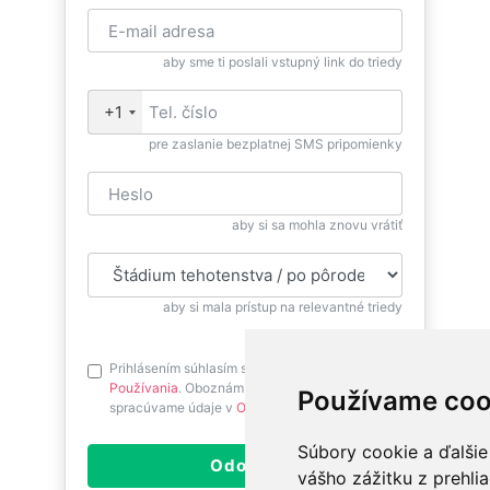
aby sme ti poslali vstupný link do triedy
+1
pre zaslanie bezplatnej SMS pripomienky
aby si sa mohla znovu vrátiť
aby si mala prístup na relevantné triedy
Prihlásením súhlasím s
Podmienkami
Používania
. Oboznám sa prosím ako
Používame coo
spracúvame údaje v
Ochrane osobných údajov
.
Súbory cookie a ďalšie
Odoslať
vášho zážitku z prehli