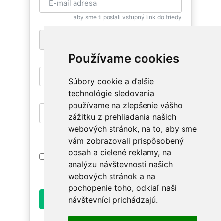
aby sme ti poslali vstupný link do triedy
+1
pre zaslanie bezplatnej SMS pripomienky
Používame cookies
Súbory cookie a ďalšie
aby si sa mohla znovu vrátiť
technológie sledovania
používame na zlepšenie vášho
zážitku z prehliadania našich
aby si mala prístup na relevantné triedy
webových stránok, na to, aby sme
vám zobrazovali prispôsobený
obsah a cielené reklamy, na
Prihlásením súhlasím s
Podmienkami
analýzu návštevnosti našich
Používania
. Oboznám sa prosím ako
spracúvame údaje v
Ochrane osobných údajov
.
webových stránok a na
pochopenie toho, odkiaľ naši
Odoslať
návštevníci prichádzajú.