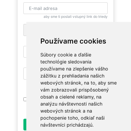
aby sme ti poslali vstupný link do triedy
+1
pre zaslanie bezplatnej SMS pripomienky
Používame cookies
Súbory cookie a ďalšie
aby si sa mohla znovu vrátiť
technológie sledovania
používame na zlepšenie vášho
zážitku z prehliadania našich
aby si mala prístup na relevantné triedy
webových stránok, na to, aby sme
vám zobrazovali prispôsobený
obsah a cielené reklamy, na
Prihlásením súhlasím s
Podmienkami
analýzu návštevnosti našich
Používania
. Oboznám sa prosím ako
spracúvame údaje v
Ochrane osobných údajov
.
webových stránok a na
pochopenie toho, odkiaľ naši
Odoslať
návštevníci prichádzajú.