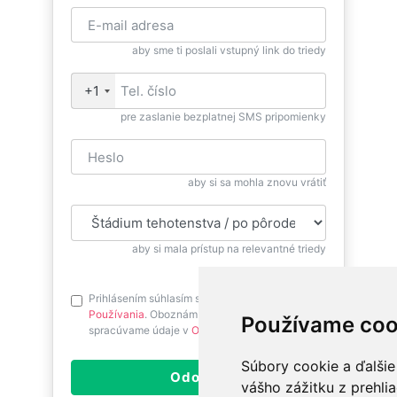
aby sme ti poslali vstupný link do triedy
+1
pre zaslanie bezplatnej SMS pripomienky
aby si sa mohla znovu vrátiť
aby si mala prístup na relevantné triedy
Prihlásením súhlasím s
Podmienkami
Používania
. Oboznám sa prosím ako
Používame coo
spracúvame údaje v
Ochrane osobných údajov
.
Súbory cookie a ďalšie
Odoslať
vášho zážitku z prehli