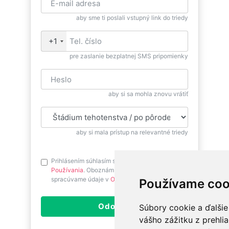
aby sme ti poslali vstupný link do triedy
+1
pre zaslanie bezplatnej SMS pripomienky
aby si sa mohla znovu vrátiť
aby si mala prístup na relevantné triedy
Prihlásením súhlasím s
Podmienkami
Používania
. Oboznám sa prosím ako
spracúvame údaje v
Ochrane osobných údajov
.
Používame coo
Odoslať
Súbory cookie a ďalšie
vášho zážitku z prehli