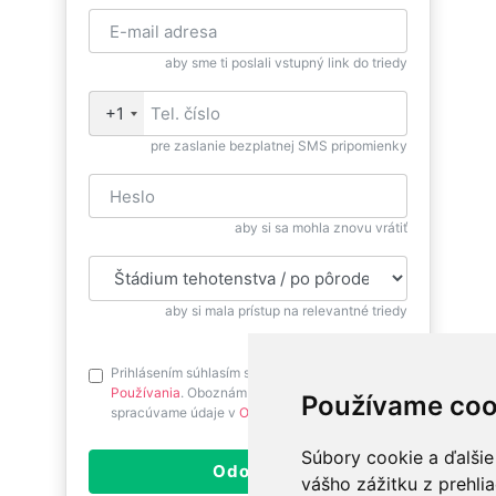
aby sme ti poslali vstupný link do triedy
+1
pre zaslanie bezplatnej SMS pripomienky
aby si sa mohla znovu vrátiť
aby si mala prístup na relevantné triedy
Prihlásením súhlasím s
Podmienkami
Používania
. Oboznám sa prosím ako
Používame coo
spracúvame údaje v
Ochrane osobných údajov
.
Súbory cookie a ďalšie
Odoslať
vášho zážitku z prehli