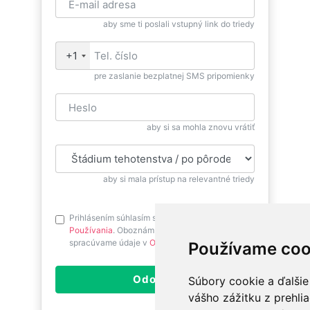
aby sme ti poslali vstupný link do triedy
+1
pre zaslanie bezplatnej SMS pripomienky
aby si sa mohla znovu vrátiť
aby si mala prístup na relevantné triedy
Prihlásením súhlasím s
Podmienkami
Používania
. Oboznám sa prosím ako
spracúvame údaje v
Ochrane osobných údajov
.
Používame coo
Odoslať
Súbory cookie a ďalšie
vášho zážitku z prehli