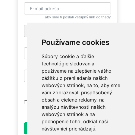
aby sme ti poslali vstupný link do triedy
+1
pre zaslanie bezplatnej SMS pripomienky
Používame cookies
Súbory cookie a ďalšie
aby si sa mohla znovu vrátiť
technológie sledovania
používame na zlepšenie vášho
zážitku z prehliadania našich
aby si mala prístup na relevantné triedy
webových stránok, na to, aby sme
vám zobrazovali prispôsobený
obsah a cielené reklamy, na
Prihlásením súhlasím s
Podmienkami
analýzu návštevnosti našich
Používania
. Oboznám sa prosím ako
spracúvame údaje v
Ochrane osobných údajov
.
webových stránok a na
pochopenie toho, odkiaľ naši
Odoslať
návštevníci prichádzajú.