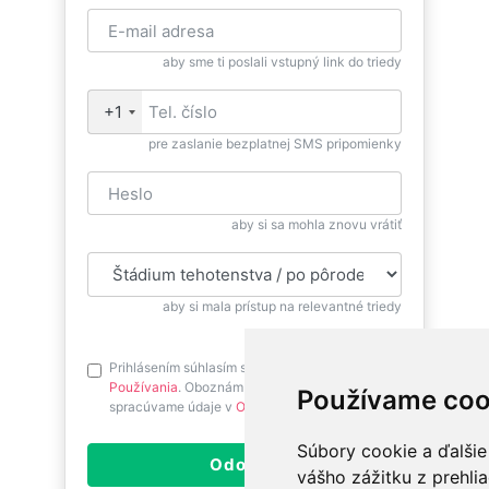
aby sme ti poslali vstupný link do triedy
+1
pre zaslanie bezplatnej SMS pripomienky
aby si sa mohla znovu vrátiť
aby si mala prístup na relevantné triedy
Prihlásením súhlasím s
Podmienkami
Používania
. Oboznám sa prosím ako
Používame coo
spracúvame údaje v
Ochrane osobných údajov
.
Súbory cookie a ďalšie
Odoslať
vášho zážitku z prehli