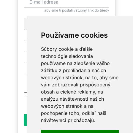
aby sme ti poslali vstupný link do triedy
+1
pre zaslanie bezplatnej SMS pripomienky
Používame cookies
Súbory cookie a ďalšie
aby si sa mohla znovu vrátiť
technológie sledovania
používame na zlepšenie vášho
zážitku z prehliadania našich
aby si mala prístup na relevantné triedy
webových stránok, na to, aby sme
vám zobrazovali prispôsobený
obsah a cielené reklamy, na
Prihlásením súhlasím s
Podmienkami
analýzu návštevnosti našich
Používania
. Oboznám sa prosím ako
spracúvame údaje v
Ochrane osobných údajov
.
webových stránok a na
pochopenie toho, odkiaľ naši
Odoslať
návštevníci prichádzajú.