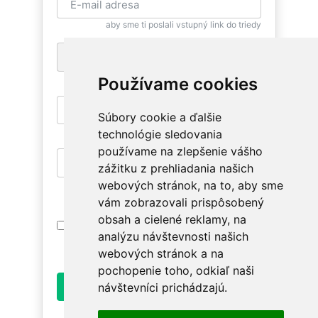
aby sme ti poslali vstupný link do triedy
+1
pre zaslanie bezplatnej SMS pripomienky
Používame cookies
Súbory cookie a ďalšie
aby si sa mohla znovu vrátiť
technológie sledovania
používame na zlepšenie vášho
zážitku z prehliadania našich
aby si mala prístup na relevantné triedy
webových stránok, na to, aby sme
vám zobrazovali prispôsobený
obsah a cielené reklamy, na
Prihlásením súhlasím s
Podmienkami
analýzu návštevnosti našich
Používania
. Oboznám sa prosím ako
spracúvame údaje v
Ochrane osobných údajov
.
webových stránok a na
pochopenie toho, odkiaľ naši
Odoslať
návštevníci prichádzajú.