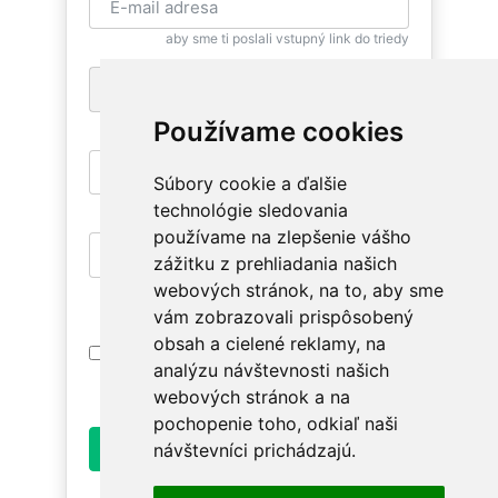
aby sme ti poslali vstupný link do triedy
+1
pre zaslanie bezplatnej SMS pripomienky
Používame cookies
Súbory cookie a ďalšie
aby si sa mohla znovu vrátiť
technológie sledovania
používame na zlepšenie vášho
zážitku z prehliadania našich
aby si mala prístup na relevantné triedy
webových stránok, na to, aby sme
vám zobrazovali prispôsobený
obsah a cielené reklamy, na
Prihlásením súhlasím s
Podmienkami
analýzu návštevnosti našich
Používania
. Oboznám sa prosím ako
spracúvame údaje v
Ochrane osobných údajov
.
webových stránok a na
pochopenie toho, odkiaľ naši
Odoslať
návštevníci prichádzajú.