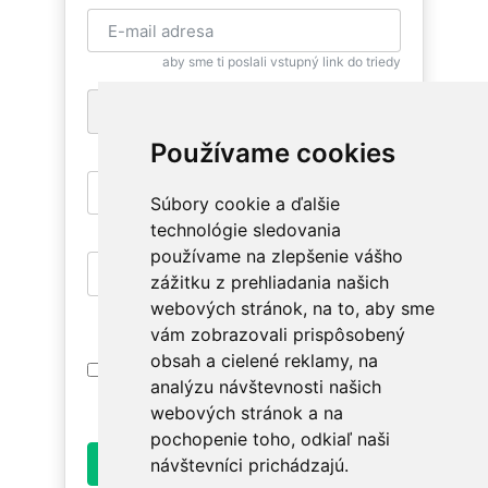
aby sme ti poslali vstupný link do triedy
+1
pre zaslanie bezplatnej SMS pripomienky
Používame cookies
Súbory cookie a ďalšie
aby si sa mohla znovu vrátiť
technológie sledovania
používame na zlepšenie vášho
zážitku z prehliadania našich
aby si mala prístup na relevantné triedy
webových stránok, na to, aby sme
vám zobrazovali prispôsobený
obsah a cielené reklamy, na
Prihlásením súhlasím s
Podmienkami
analýzu návštevnosti našich
Používania
. Oboznám sa prosím ako
spracúvame údaje v
Ochrane osobných údajov
.
webových stránok a na
pochopenie toho, odkiaľ naši
Odoslať
návštevníci prichádzajú.