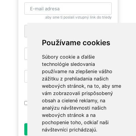
aby sme ti poslali vstupný link do triedy
+1
pre zaslanie bezplatnej SMS pripomienky
Používame cookies
Súbory cookie a ďalšie
aby si sa mohla znovu vrátiť
technológie sledovania
používame na zlepšenie vášho
zážitku z prehliadania našich
aby si mala prístup na relevantné triedy
webových stránok, na to, aby sme
vám zobrazovali prispôsobený
obsah a cielené reklamy, na
Prihlásením súhlasím s
Podmienkami
analýzu návštevnosti našich
Používania
. Oboznám sa prosím ako
spracúvame údaje v
Ochrane osobných údajov
.
webových stránok a na
pochopenie toho, odkiaľ naši
Odoslať
návštevníci prichádzajú.