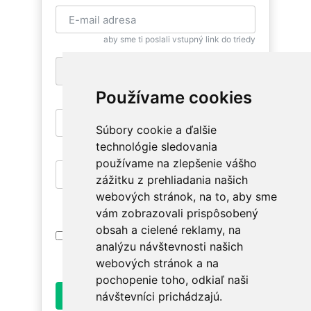
aby sme ti poslali vstupný link do triedy
+1
pre zaslanie bezplatnej SMS pripomienky
Používame cookies
Súbory cookie a ďalšie
aby si sa mohla znovu vrátiť
technológie sledovania
používame na zlepšenie vášho
zážitku z prehliadania našich
aby si mala prístup na relevantné triedy
webových stránok, na to, aby sme
vám zobrazovali prispôsobený
obsah a cielené reklamy, na
Prihlásením súhlasím s
Podmienkami
analýzu návštevnosti našich
Používania
. Oboznám sa prosím ako
spracúvame údaje v
Ochrane osobných údajov
.
webových stránok a na
pochopenie toho, odkiaľ naši
Odoslať
návštevníci prichádzajú.