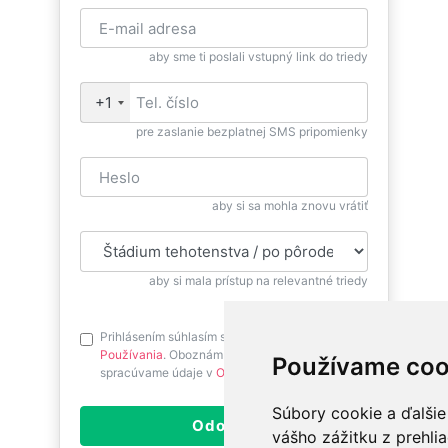
aby sme ti poslali vstupný link do triedy
+1
pre zaslanie bezplatnej SMS pripomienky
aby si sa mohla znovu vrátiť
aby si mala prístup na relevantné triedy
Prihlásením súhlasím s
Podmienkami
Používania
. Oboznám sa prosím ako
Používame coo
spracúvame údaje v
Ochrane osobných údajov
.
Súbory cookie a ďalšie
Odoslať
vášho zážitku z prehli