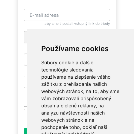
aby sme ti poslali vstupný link do triedy
+1
pre zaslanie bezplatnej SMS pripomienky
Používame cookies
Súbory cookie a ďalšie
aby si sa mohla znovu vrátiť
technológie sledovania
používame na zlepšenie vášho
zážitku z prehliadania našich
aby si mala prístup na relevantné triedy
webových stránok, na to, aby sme
vám zobrazovali prispôsobený
obsah a cielené reklamy, na
Prihlásením súhlasím s
Podmienkami
analýzu návštevnosti našich
Používania
. Oboznám sa prosím ako
spracúvame údaje v
Ochrane osobných údajov
.
webových stránok a na
pochopenie toho, odkiaľ naši
Odoslať