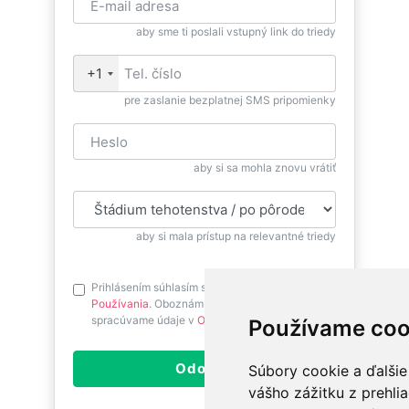
aby sme ti poslali vstupný link do triedy
+1
pre zaslanie bezplatnej SMS pripomienky
aby si sa mohla znovu vrátiť
aby si mala prístup na relevantné triedy
Prihlásením súhlasím s
Podmienkami
Používania
. Oboznám sa prosím ako
spracúvame údaje v
Ochrane osobných údajov
.
Používame coo
Odoslať
Súbory cookie a ďalšie
vášho zážitku z prehli