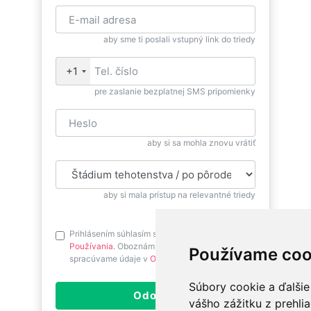
aby sme ti poslali vstupný link do triedy
+1
pre zaslanie bezplatnej SMS pripomienky
aby si sa mohla znovu vrátiť
aby si mala prístup na relevantné triedy
Prihlásením súhlasím s
Podmienkami
Používania
. Oboznám sa prosím ako
Používame coo
spracúvame údaje v
Ochrane osobných údajov
.
Súbory cookie a ďalšie
Odoslať
vášho zážitku z prehli