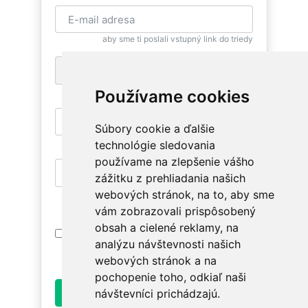
aby sme ti poslali vstupný link do triedy
+1
pre zaslanie bezplatnej SMS pripomienky
Používame cookies
Súbory cookie a ďalšie
aby si sa mohla znovu vrátiť
technológie sledovania
používame na zlepšenie vášho
zážitku z prehliadania našich
aby si mala prístup na relevantné triedy
webových stránok, na to, aby sme
vám zobrazovali prispôsobený
obsah a cielené reklamy, na
Prihlásením súhlasím s
Podmienkami
analýzu návštevnosti našich
Používania
. Oboznám sa prosím ako
spracúvame údaje v
Ochrane osobných údajov
.
webových stránok a na
pochopenie toho, odkiaľ naši
Odoslať
návštevníci prichádzajú.