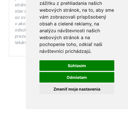
zážitku z prehliadania našich
stránke s ohľadom na Váš zdravotný
webových stránok, na to, aby sme
stav sa pred ich aplikáciou vždy vopred poraďte
vám zobrazovali prispôsobený
so svojím ošetrujúcim lekárom, a to najmä ak ste
v akomkoľvek štádiu tehotenstva. Bez
obsah a cielené reklamy, na
odsúhlasenia postupov a odporúčaní
analýzu návštevnosti našich
prezentovaných na stránke Vaším ošetrujúcim
webových stránok a na
lekárom tieto postupy a odporúčania neaplikujte.
pochopenie toho, odkiaľ naši
návštevníci prichádzajú.
Súhlasím
Odmietam
Zmeniť moje nastavenia