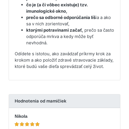
čo je (a či vôbec existuje) tzv.
imunologické okno,
prečo sa odborné odporúčania líš
ia a ako
sa v nich zorientovať,
ktorými potravinami začať,
prečo sa často
odporúča mrkva a kedy môže byť
nevhodná.
Odídete s istotou, ako zavádzať príkrmy krok za
krokom a ako položiť zdravé stravovacie základy,
ktoré budú vaše dieťa sprevádzať celý život.
Hodnotenia od mamičiek
Nikola