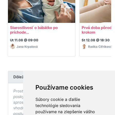
Starostlivosť o bábätko po
Prvá doba pôrodná
príchode...
krokom
Ut 11.08 @ 09:00
St 12.08 @ 18:30
Jana Krpalová
Radka Cifriková
Dôležité upozornenie
Používame cookies
Prostredníctvom stránky nedochádza k
poskytovaniu zdravotnej starostlivosti, ani k jej
Súbory cookie a ďalšie
sprostredkovaniu, ani k jej nahrádzaniu. O
technológie sledovania
vhodných postupoch v oblasti zdravia, vhodnosti
používame na zlepšenie vášho
postupov a odporúčaní prezentovaných na