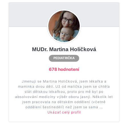
MUDr. Martina Holičková
PEDIATRIČKA
678 hodnotení
Jmenuji se Martina Holičková, jsem lékařka a
maminka dvou dětí. Už od malička jsem se chtěla
stát dětskou lékařkou, proto pro mě byl po
absolvování medicíny výběr oboru jasný. Několik let
jsem pracovala na dětském oddělení (včetně
oddělení šestinedělí) než jsem se sama ...
Ukázať celý profil