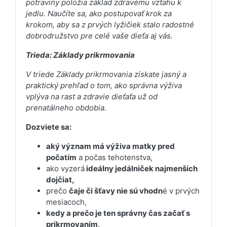
potraviny položia základ zdravému vzťahu k
jedlu. Naučíte sa, ako postupovať krok za
krokom, aby sa z prvých lyžičiek stalo radostné
dobrodružstvo pre celé vaše dieťa aj vás.
Trieda: Základy prikrmovania
V triede Základy prikrmovania získate jasný a
praktický prehľad o tom, ako správna výživa
vplýva na rast a zdravie dieťaťa už od
prenatálneho obdobia.
Dozviete sa:
aký význam má výživa matky pred
počatím
a počas tehotenstva,
ako vyzerá
ideálny jedálniček najmenších
dojčiat,
prečo
čaje či šťavy nie sú vhodn
é v prvých
mesiacoch,
kedy a prečo je ten správny čas začať s
prikrmovaním,