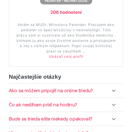
PEDIATER - NEONATOLÓG
206 hodnotení
Volám sa MUDr. Miroslava Palonder. Pracujem ako
pediater so špecializáciou v neonatológii. Túto
prácu som si vysnívala už ako študentka medicíny .
Vnímam ju ako svoje životné poslanie a pristupujem
k nej s veľkým rešpektom. Popri svojej klinickej
praxi sa zaujímam ...
Ukázať celý profil
Najčastejšie otázky
Ako sa môžem pripojiť na online triedu?
Pripojenie do online triedy prebieha priamo cez
Čo ak nestíham prísť na hodinu?
web-stránku mamaclass.sk, stačí sledovať
pripomienky cez email a cez SMS a včas sa
Každá trieda sa nahráva a je k dispozícií po dobu 7
Bude sa trieda ešte niekedy opakovať?
prihlásiť do triedy.
dní. Pre pozretie video nahrávky je potrebné mať
aktívne členstvo Mama PRO.
Triedy sa priebežne opakujú, stačí sledovať ponuku