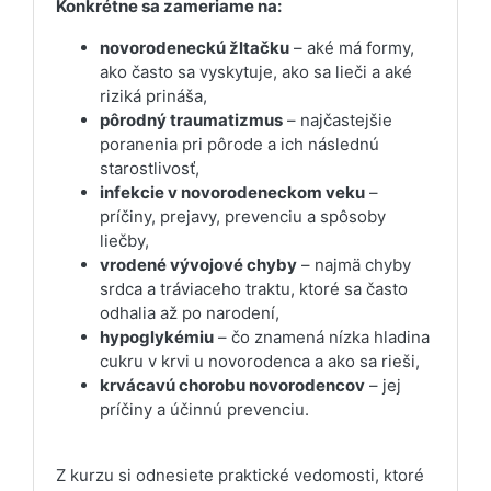
Konkrétne sa zameriame na:
novorodeneckú žltačku
– aké má formy,
ako často sa vyskytuje, ako sa lieči a aké
riziká prináša,
pôrodný traumatizmus
– najčastejšie
poranenia pri pôrode a ich následnú
starostlivosť,
infekcie v novorodeneckom veku
–
príčiny, prejavy, prevenciu a spôsoby
liečby,
vrodené vývojové chyby
– najmä chyby
srdca a tráviaceho traktu, ktoré sa často
odhalia až po narodení,
hypoglykémiu
– čo znamená nízka hladina
cukru v krvi u novorodenca a ako sa rieši,
krvácavú chorobu novorodencov
– jej
príčiny a účinnú prevenciu.
Z kurzu si odnesiete praktické vedomosti, ktoré