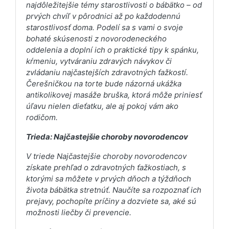
najdôležitejšie témy starostlivosti o bábätko – od
prvých chvíľ v pôrodnici až po každodennú
starostlivosť doma. Podelí sa s vami o svoje
bohaté skúsenosti z novorodeneckého
oddelenia a doplní ich o praktické tipy k spánku,
kŕmeniu, vytváraniu zdravých návykov či
zvládaniu najčastejších zdravotných ťažkostí.
Čerešničkou na torte bude názorná ukážka
antikolikovej masáže bruška, ktorá môže priniesť
úľavu nielen dieťatku, ale aj pokoj vám ako
rodičom.
Trieda: Najčastejšie choroby novorodencov
V triede Najčastejšie choroby novorodencov
získate prehľad o zdravotných ťažkostiach, s
ktorými sa môžete v prvých dňoch a týždňoch
života bábätka stretnúť. Naučíte sa rozpoznať ich
prejavy, pochopíte príčiny a dozviete sa, aké sú
možnosti liečby či prevencie.