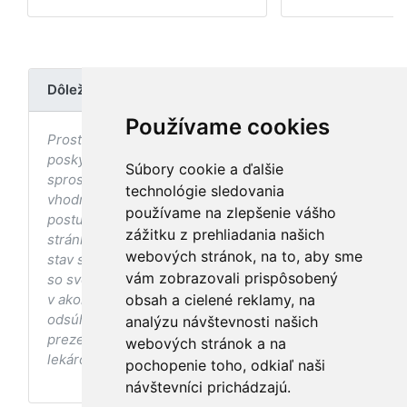
Dôležité upozornenie
Používame cookies
Prostredníctvom stránky nedochádza k
poskytovaniu zdravotnej starostlivosti, ani k jej
Súbory cookie a ďalšie
sprostredkovaniu, ani k jej nahrádzaniu. O
technológie sledovania
vhodných postupoch v oblasti zdravia, vhodnosti
používame na zlepšenie vášho
postupov a odporúčaní prezentovaných na
zážitku z prehliadania našich
stránke s ohľadom na Váš zdravotný
webových stránok, na to, aby sme
stav sa pred ich aplikáciou vždy vopred poraďte
vám zobrazovali prispôsobený
so svojím ošetrujúcim lekárom, a to najmä ak ste
v akomkoľvek štádiu tehotenstva. Bez
obsah a cielené reklamy, na
odsúhlasenia postupov a odporúčaní
analýzu návštevnosti našich
prezentovaných na stránke Vaším ošetrujúcim
webových stránok a na
lekárom tieto postupy a odporúčania neaplikujte.
pochopenie toho, odkiaľ naši
návštevníci prichádzajú.