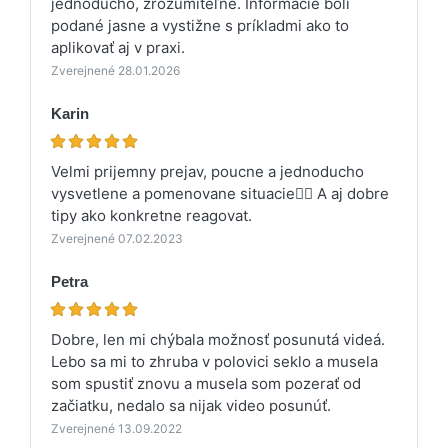
jednoducho, zrozumiteľne. Informácie boli
podané jasne a vystižne s príkladmi ako to
aplikovať aj v praxi.
Zverejnené 28.01.2026
Karin
Velmi prijemny prejav, poucne a jednoducho
vysvetlene a pomenovane situacie👌🏻 A aj dobre
tipy ako konkretne reagovat.
Zverejnené 07.02.2023
Petra
Dobre, len mi chýbala možnosť posunutá videá.
Lebo sa mi to zhruba v polovici seklo a musela
som spustiť znovu a musela som pozerať od
začiatku, nedalo sa nijak video posunúť.
Zverejnené 13.09.2022