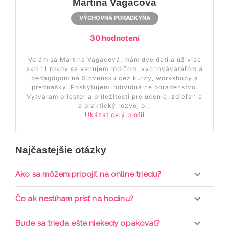
Martina Vagačová
VÝCHOVNÁ PORADKYŇA
30 hodnotení
Volám sa Martina Vagačová, mám dve deti a už viac
ako 11 rokov sa venujem rodičom, vychovávateľom a
pedagógom na Slovensku cez kurzy, workshopy a
prednášky. Poskytujem individuálne poradenstvo.
Vytváram priestor a príležitosti pre učenie, zdieľanie
a praktický rozvoj p...
Ukázať celý profil
Najčastejšie otázky
Ako sa môžem pripojiť na online triedu?
Pripojenie do online triedy prebieha priamo cez
Čo ak nestíham prísť na hodinu?
web-stránku mamaclass.sk, stačí sledovať
pripomienky cez email a cez SMS a včas sa
Každá trieda sa nahráva a je k dispozícií po dobu 7
Bude sa trieda ešte niekedy opakovať?
prihlásiť do triedy.