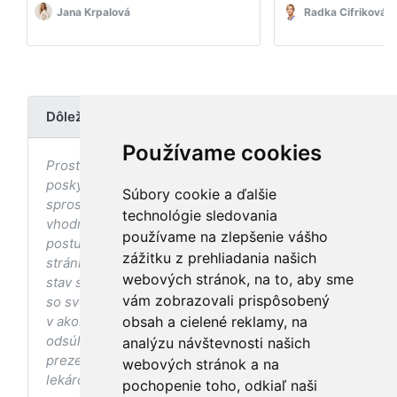
Jana Krpalová
Radka Cifriková
Dôležité upozornenie
Používame cookies
Prostredníctvom stránky nedochádza k
poskytovaniu zdravotnej starostlivosti, ani k jej
Súbory cookie a ďalšie
sprostredkovaniu, ani k jej nahrádzaniu. O
technológie sledovania
vhodných postupoch v oblasti zdravia, vhodnosti
používame na zlepšenie vášho
postupov a odporúčaní prezentovaných na
zážitku z prehliadania našich
stránke s ohľadom na Váš zdravotný
webových stránok, na to, aby sme
stav sa pred ich aplikáciou vždy vopred poraďte
vám zobrazovali prispôsobený
so svojím ošetrujúcim lekárom, a to najmä ak ste
v akomkoľvek štádiu tehotenstva. Bez
obsah a cielené reklamy, na
odsúhlasenia postupov a odporúčaní
analýzu návštevnosti našich
prezentovaných na stránke Vaším ošetrujúcim
webových stránok a na
lekárom tieto postupy a odporúčania neaplikujte.
pochopenie toho, odkiaľ naši